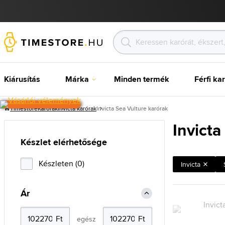
Kiárusítás
Márka
Minden termék
Férfi ka
Timestore
Karórak
Invicta karórak
Invicta Sea Vulture karórak
Invicta
Készlet elérhetősége
Készleten (0)
Invicta
Ár
egész