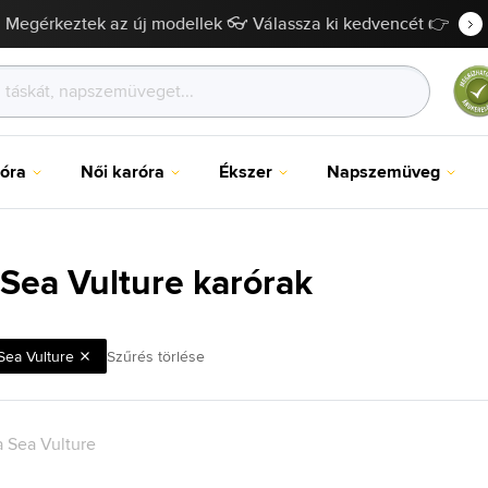
Megérkeztek az új modellek 👓 Válassza ki kedvencét 👉
róra
Női karóra
Ékszer
Napszemüveg
 Sea Vulture karórak
Sea Vulture
Szűrés törlése