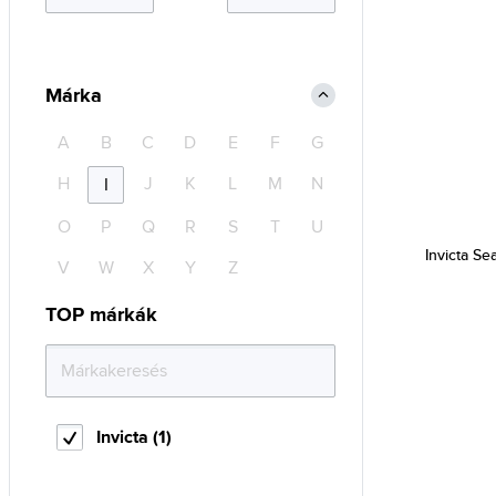
Márka
A
B
C
D
E
F
G
H
J
K
L
M
N
I
O
P
Q
R
S
T
U
Invicta Se
V
W
X
Y
Z
TOP márkák
Invicta (1)