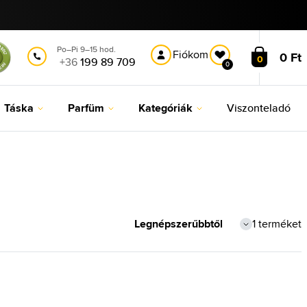
Po–Pi 9–15 hod.
Fiókom
0 Ft
0
+36
199 89 709
0
Táska
Parfüm
Kategóriák
Viszonteladó
1 terméket