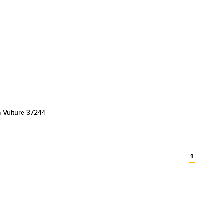
a Vulture 37244
1