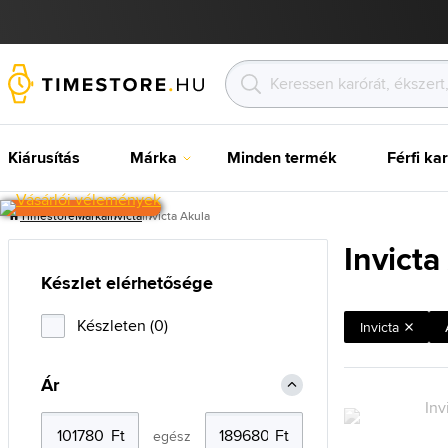
Kiárusítás
Márka
Minden termék
Férfi ka
Timestore
Márka
Invicta
Invicta Akula
Invicta
Készlet elérhetősége
Készleten (0)
Invicta
Ár
egész