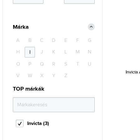
Márka
A
B
C
D
E
F
G
H
J
K
L
M
N
I
O
P
Q
R
S
T
U
Invicta
V
W
X
Y
Z
TOP márkák
Invicta (3)