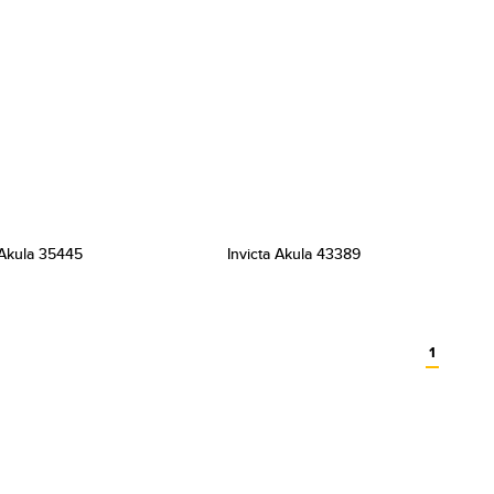
 Akula 35445
Invicta Akula 43389
1