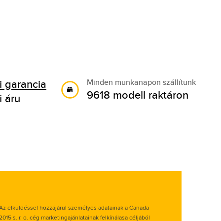
 garancia
Minden munkanapon szállítunk
9618 modell raktáron
i áru
Az elküldéssel hozzájárul személyes adatainak a Canada
2015 s. r. o. cég marketingajánlatainak felkínálasa céljából