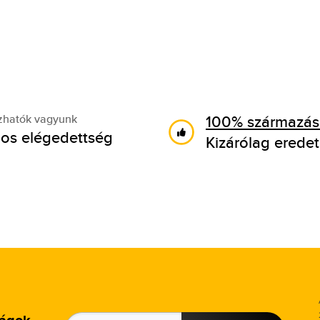
100% származási
zhatók vagyunk
os elégedettség
Kizárólag eredet