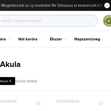
Megérkeztek az új modellek 👓 Válassza ki kedvencét 👉
róra
Női karóra
Ékszer
Napszemüveg
 Akula
Akula
Szűrés törlése