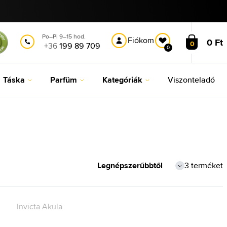
Po–Pi 9–15 hod.
Fiókom
0 Ft
0
+36
199 89 709
0
Táska
Parfüm
Kategóriák
Viszonteladó
3 terméket