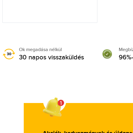
Ok megadása nélkül
Megbí
30 napos visszaküldés
96%-