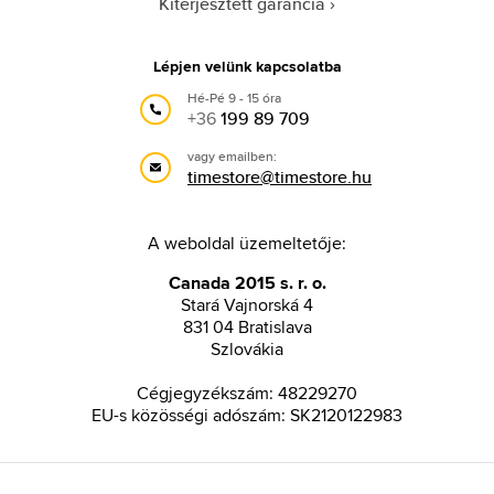
Kiterjesztett garancia
Lépjen velünk kapcsolatba
Hé-Pé 9 - 15 óra
+36
199 89 709
vagy emailben:
timestore@timestore.hu
A weboldal üzemeltetője:
Canada 2015 s. r. o.
Stará Vajnorská 4
831 04 Bratislava
Szlovákia
Cégjegyzékszám: 48229270
EU-s közösségi adószám: SK2120122983