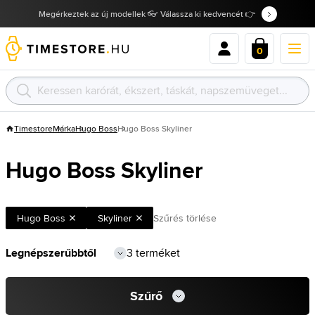
Megérkeztek az új modellek 👓 Válassza ki kedvencét 👉
0
Timestore
Márka
Hugo Boss
Hugo Boss Skyliner
Hugo Boss Skyliner
Hugo Boss
Skyliner
Szűrés törlése
3 terméket
Szűrő