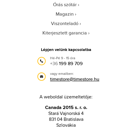
Órás szótár
Magazin
Viszonteladó
Kiterjesztett garancia
Lépjen velünk kapcsolatba
Hé-Pé 9 - 15 óra
+36
199 89 709
vagy emailben:
timestore@timestore.hu
A weboldal üzemeltetője:
Canada 2015 s. r. o.
Stará Vajnorská 4
831 04 Bratislava
Szlovákia