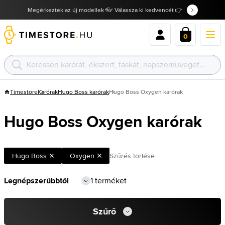
Megérkeztek az új modellek 👓 Válassza ki kedvencét 👉
0
Timestore
Karórak
Hugo Boss karórak
Hugo Boss Oxygen karórak
Hugo Boss Oxygen karórak
Hugo Boss
Oxygen
Szűrés törlése
1 terméket
Szűrő