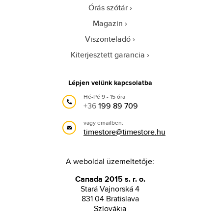
Órás szótár
Magazin
Viszonteladó
Kiterjesztett garancia
Lépjen velünk kapcsolatba
Hé-Pé 9 - 15 óra
+36
199 89 709
vagy emailben:
timestore@timestore.hu
A weboldal üzemeltetője:
Canada 2015 s. r. o.
Stará Vajnorská 4
831 04 Bratislava
Szlovákia