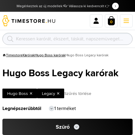
Megérkeztek az új modellek 👓 Válassza ki kedvencét 👉
0
Timestore
Karórak
Hugo Boss karórak
Hugo Boss Legacy karórak
Hugo Boss Legacy karórak
Hugo Boss
Legacy
Szűrés törlése
1 terméket
Szűrő