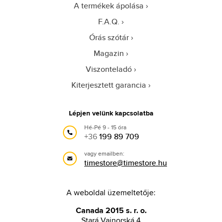
A termékek ápolása
F.A.Q.
Órás szótár
Magazin
Viszonteladó
Kiterjesztett garancia
Lépjen velünk kapcsolatba
Hé-Pé 9 - 15 óra
+36
199 89 709
vagy emailben:
timestore@timestore.hu
A weboldal üzemeltetője:
Canada 2015 s. r. o.
Stará Vajnorská 4