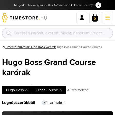
Megérkeztek az új modellek 👓 Válassza ki kedvencét 👉
0
Timestore
Karórak
Hugo Boss karórak
Hugo Boss Grand Course karórak
Hugo Boss Grand Course
karórak
Hugo Boss
Grand Course
Szűrés törlése
1 terméket