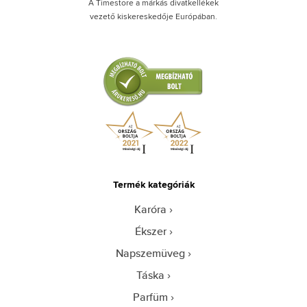
A Timestore a márkás divatkellékek
vezető kiskereskedője Európában.
Termék kategóriák
Karóra
Ékszer
Napszemüveg
Táska
Parfüm