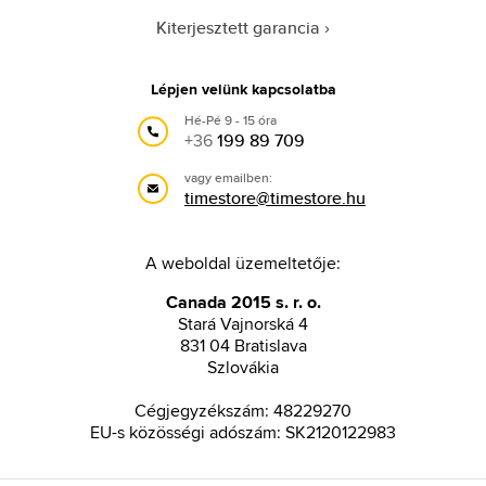
Kiterjesztett garancia
Lépjen velünk kapcsolatba
Hé-Pé 9 - 15 óra
+36
199 89 709
vagy emailben:
timestore@timestore.hu
A weboldal üzemeltetője:
Canada 2015 s. r. o.
Stará Vajnorská 4
831 04 Bratislava
Szlovákia
Cégjegyzékszám: 48229270
EU-s közösségi adószám: SK2120122983