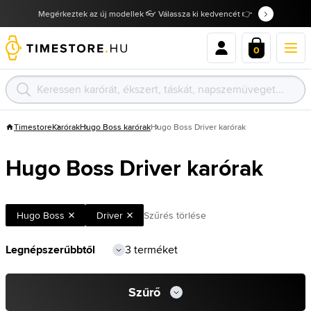
Megérkeztek az új modellek 👓 Válassza ki kedvencét 👉
0
Timestore
Karórak
Hugo Boss karórak
Hugo Boss Driver karórak
Hugo Boss Driver karórak
Hugo Boss
Driver
Szűrés törlése
3 terméket
Szűrő