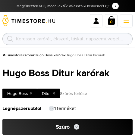
Megérkeztek az új modellek 👓 Válassza ki kedvencét 👉
0
Timestore
Karórak
Hugo Boss karórak
Hugo Boss Ditur karórak
Hugo Boss Ditur karórak
Hugo Boss
Ditur
Szűrés törlése
1 terméket
Szűrő