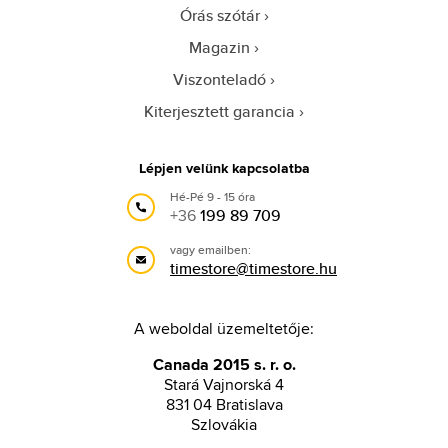
Órás szótár
Magazin
Viszonteladó
Kiterjesztett garancia
Lépjen velünk kapcsolatba
Hé-Pé 9 - 15 óra
+36
199 89 709
vagy emailben:
timestore@timestore.hu
A weboldal üzemeltetője:
Canada 2015 s. r. o.
Stará Vajnorská 4
831 04 Bratislava
Szlovákia