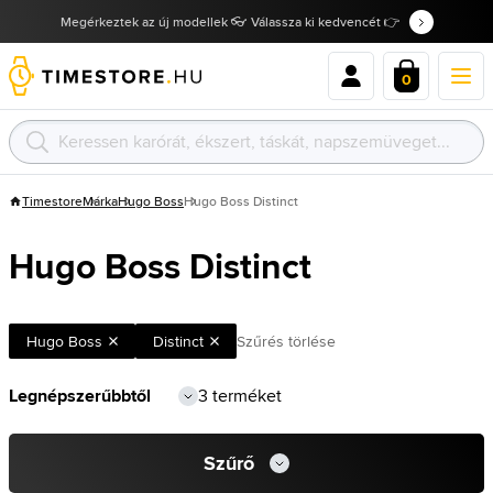
Megérkeztek az új modellek 👓 Válassza ki kedvencét 👉
0
Timestore
Márka
Hugo Boss
Hugo Boss Distinct
Hugo Boss Distinct
Hugo Boss
Distinct
Szűrés törlése
3 terméket
Szűrő