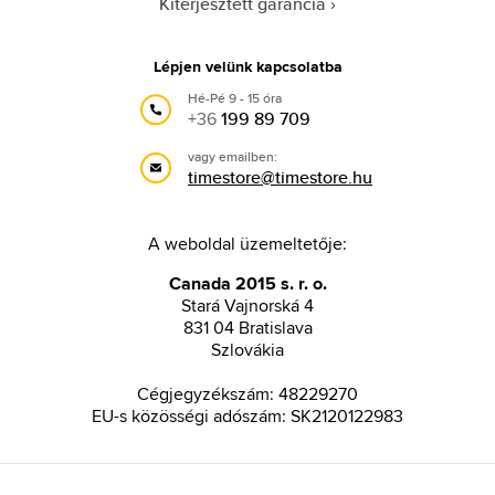
Kiterjesztett garancia
Lépjen velünk kapcsolatba
Hé-Pé 9 - 15 óra
+36
199 89 709
vagy emailben:
timestore@timestore.hu
A weboldal üzemeltetője:
Canada 2015 s. r. o.
Stará Vajnorská 4
831 04 Bratislava
Szlovákia
Cégjegyzékszám: 48229270
EU-s közösségi adószám: SK2120122983