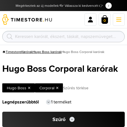
Megérkeztek az új modellek 👓 Válassza ki kedvencét 👉
0
Timestore
Karórak
Hugo Boss karórak
Hugo Boss Corporal karórak
Hugo Boss Corporal karórak
Hugo Boss
Corporal
Szűrés törlése
1 terméket
Szűrő