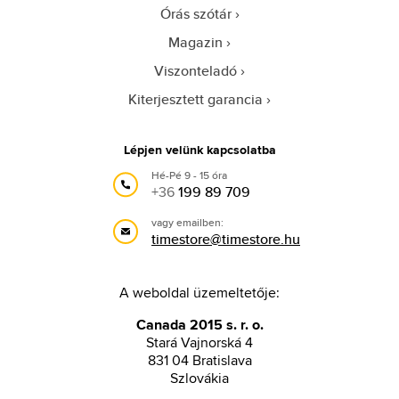
Órás szótár
Magazin
Viszonteladó
Kiterjesztett garancia
Lépjen velünk kapcsolatba
Hé-Pé 9 - 15 óra
+36
199 89 709
vagy emailben:
timestore@timestore.hu
A weboldal üzemeltetője:
Canada 2015 s. r. o.
Stará Vajnorská 4
831 04 Bratislava
Szlovákia