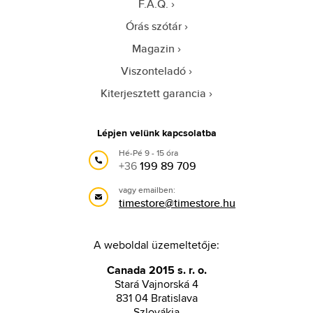
F.A.Q.
Órás szótár
Magazin
Viszonteladó
Kiterjesztett garancia
Lépjen velünk kapcsolatba
Hé-Pé 9 - 15 óra
+36
199 89 709
vagy emailben:
timestore@timestore.hu
A weboldal üzemeltetője:
Canada 2015 s. r. o.
Stará Vajnorská 4
831 04 Bratislava
Szlovákia