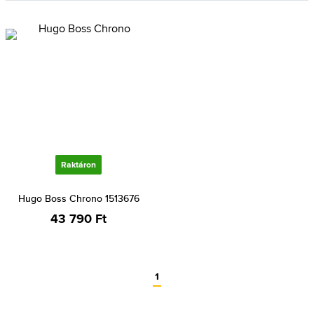
Raktáron
Hugo Boss Chrono 1513676
43 790 Ft
1