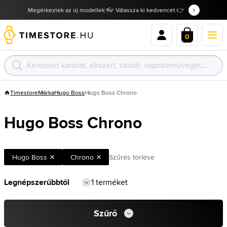
Megérkeztek az új modellek 👓 Válassza ki kedvencét 👉
0
Timestore
Márka
Hugo Boss
Hugo Boss Chrono
Hugo Boss Chrono
Hugo Boss
Chrono
Szűrés törlése
1 terméket
Szűrő