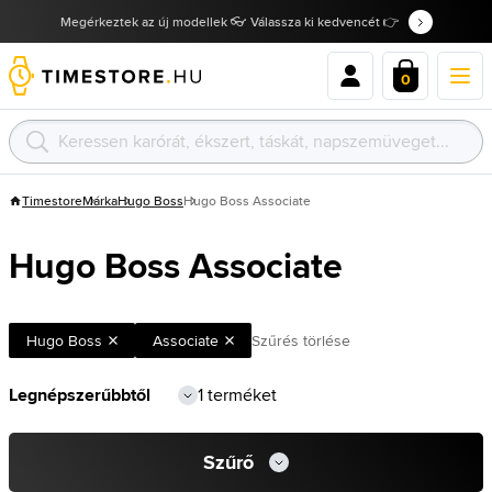
Megérkeztek az új modellek 👓 Válassza ki kedvencét 👉
0
Timestore
Márka
Hugo Boss
Hugo Boss Associate
Hugo Boss Associate
Hugo Boss
Associate
Szűrés törlése
1 terméket
Szűrő