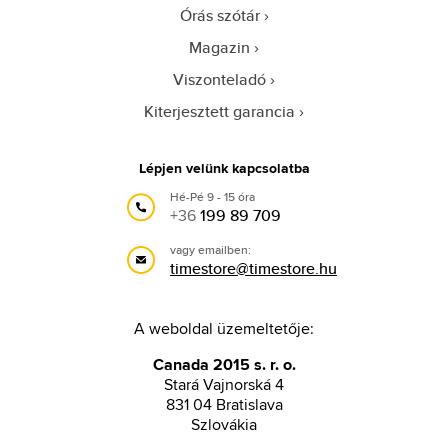
Órás szótár
Magazin
Viszonteladó
Kiterjesztett garancia
Lépjen velünk kapcsolatba
Hé-Pé 9 - 15 óra
+36
199 89 709
vagy emailben:
timestore@timestore.hu
A weboldal üzemeltetője:
Canada 2015 s. r. o.
Stará Vajnorská 4
831 04 Bratislava
Szlovákia