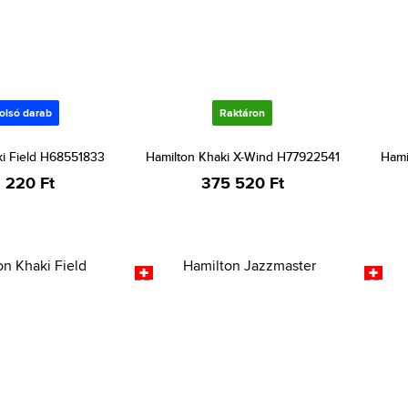
olsó darab
Raktáron
ki Field H68551833
Hamilton Khaki X-Wind H77922541
Hami
 220 Ft
375 520 Ft