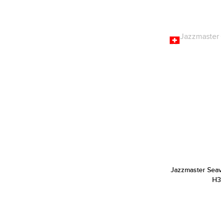
Citizen (2087)
Cluse (206)
Daniel Klein (625)
Daniel Wellington (469)
Danish Design (1)
Diesel (555)
DKNY (130)
Dolce & Gabbana (1)
Dsquared2 (5)
Elysee (1)
Emily Westwood (217)
Jazzmaster Sea
Emporio Armani (811)
H3
Escada (5)
Esprit (517)