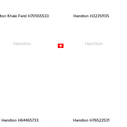
lton Khaki Field H70555533
Hamilton H32351135
Hamilton H64465733
Hamilton H76522531