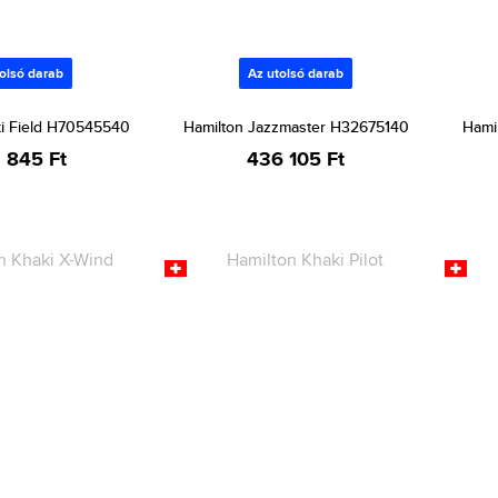
olsó darab
Az utolsó darab
ki Field H70545540
Hamilton Jazzmaster H32675140
Hami
 845 Ft
436 105 Ft