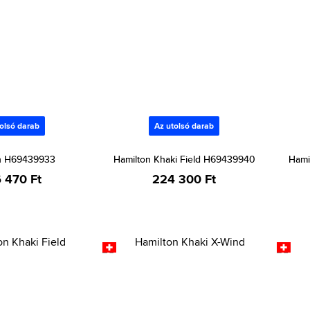
olsó darab
Az utolsó darab
n H69439933
Hamilton Khaki Field H69439940
Hami
 470 Ft
224 300 Ft