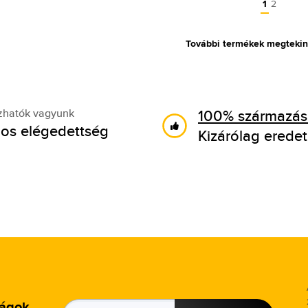
1
2
További termékek megtekin
100% származási
zhatók vagyunk
os elégedettség
Kizárólag eredet
ságok