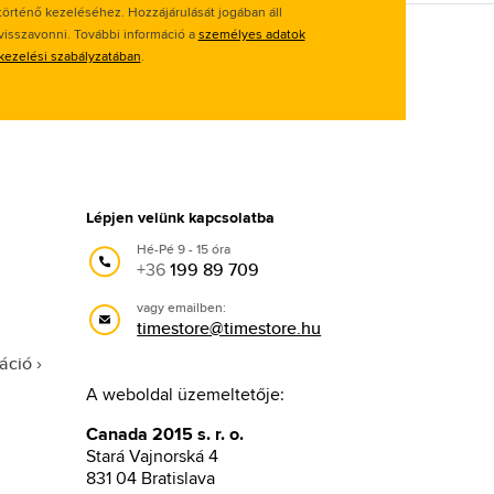
történő kezeléséhez. Hozzájárulását jogában áll
visszavonni. További információ a
személyes adatok
kezelési szabályzatában
.
Lépjen velünk kapcsolatba
Hé-Pé 9 - 15 óra
+36
199 89 709
vagy emailben:
timestore@timestore.hu
áció
A weboldal üzemeltetője:
Canada 2015 s. r. o.
Stará Vajnorská 4
831 04 Bratislava