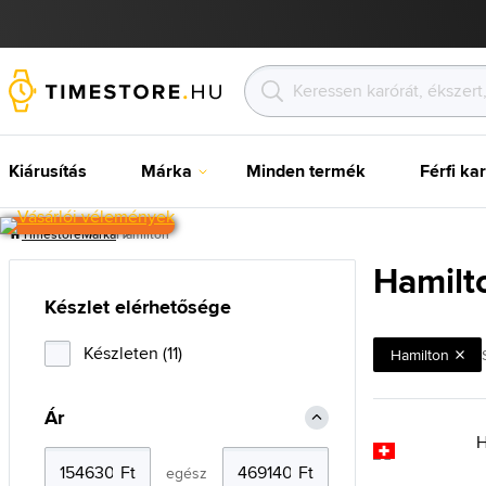
Kiárusítás
Márka
Minden termék
Férfi ka
Timestore
Márka
Hamilton
Hamilt
Készlet elérhetősége
Készleten (11)
Hamilton
Ár
egész