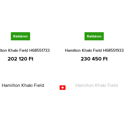
Raktáron
Raktáron
lton Khaki Field H68551733
Hamilton Khaki Field H68551933
202 120 Ft
230 450 Ft