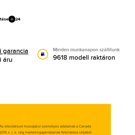
tése
24
 garancia
Minden munkanapon szállítunk
9618 modell raktáron
i áru
Az elküldéssel hozzájárul személyes adatainak a Canada
2015 s. r. o. cég marketingajánlatainak felkínálasa céljából