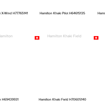
i X-Wind H77765141
Hamilton Khaki Pilot H64615135
Hami
n H69439931
Hamilton Khaki Field H70605140