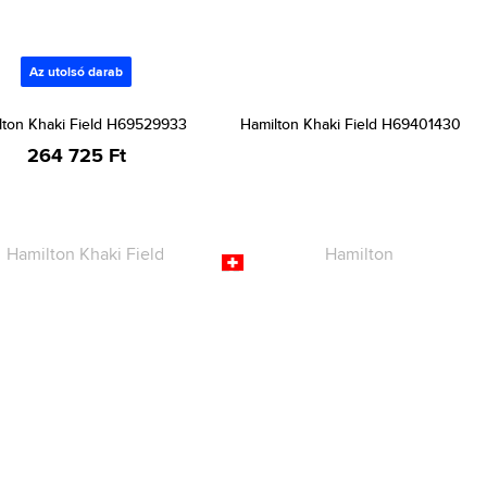
Az utolsó darab
lton Khaki Field H69529933
Hamilton Khaki Field H69401430
264 725 Ft