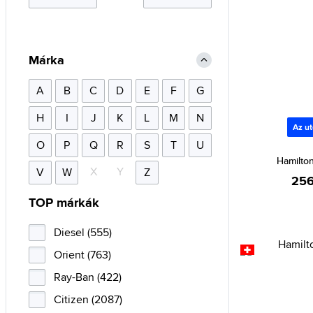
Márka
A
B
C
D
E
F
G
H
I
J
K
L
M
N
Az ut
O
P
Q
R
S
T
U
Hamilto
X
Y
V
W
Z
256
TOP márkák
Diesel (555)
Orient (763)
Ray-Ban (422)
Citizen (2087)