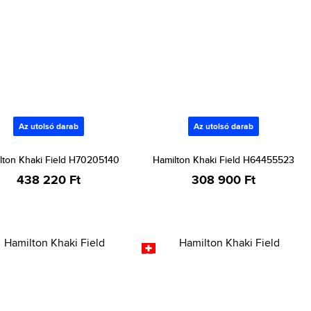
Az utolsó darab
Az utolsó darab
lton Khaki Field H70205140
Hamilton Khaki Field H64455523
438 220 Ft
308 900 Ft