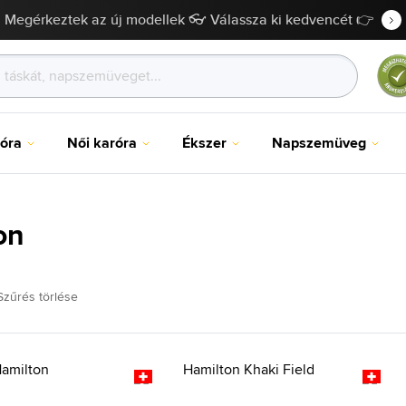
Megérkeztek az új modellek 👓 Válassza ki kedvencét 👉
róra
Női karóra
Ékszer
Napszemüveg
on
Szűrés törlése