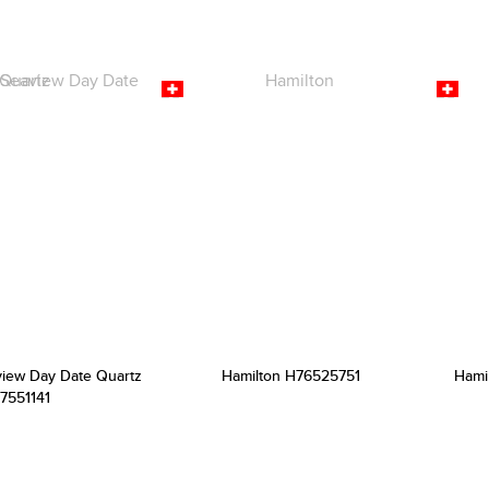
view Day Date Quartz
Hamilton H76525751
Hami
7551141