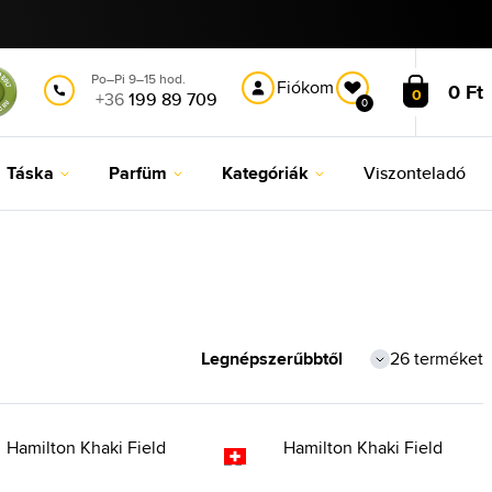
Po–Pi 9–15 hod.
Fiókom
0 Ft
0
+36
199 89 709
0
Táska
Parfüm
Kategóriák
Viszonteladó
26 terméket