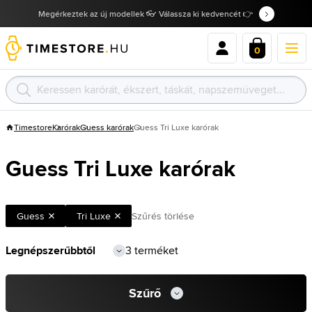
Megérkeztek az új modellek 👓 Válassza ki kedvencét 👉
0
Timestore
Karórak
Guess karórak
Guess Tri Luxe karórak
Guess Tri Luxe karórak
Guess
Tri Luxe
Szűrés törlése
3 terméket
Szűrő