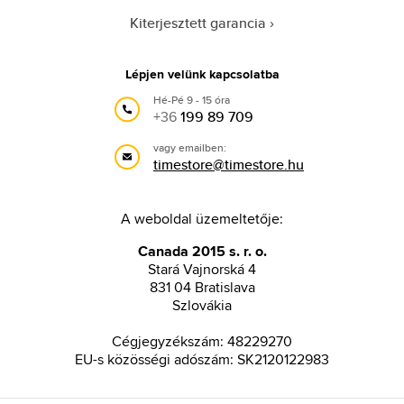
Kiterjesztett garancia
Lépjen velünk kapcsolatba
Hé-Pé 9 - 15 óra
+36
199 89 709
vagy emailben:
timestore@timestore.hu
A weboldal üzemeltetője:
Canada 2015 s. r. o.
Stará Vajnorská 4
831 04 Bratislava
Szlovákia
Cégjegyzékszám: 48229270
EU-s közösségi adószám: SK2120122983