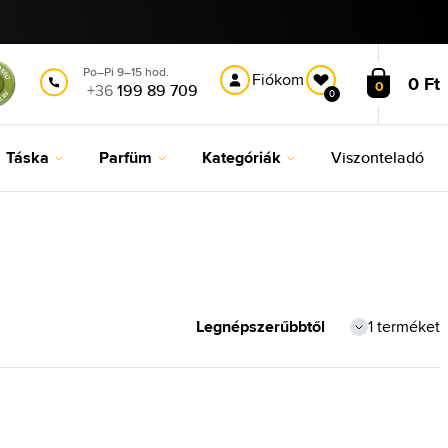
Po–Pi 9–15 hod.
Fiókom
0 Ft
0
+36
199 89 709
0
Táska
Parfüm
Kategóriák
Viszonteladó
1 terméket