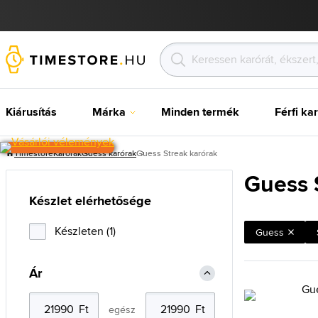
Kiárusítás
Márka
Minden termék
Férfi ka
Timestore
Karórak
Guess karórak
Guess Streak karórak
Guess 
Készlet elérhetősége
Készleten (1)
Guess
Ár
egész