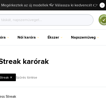
Megérkeztek az új modellek 👓 Válassza ki kedvencét 👉
róra
Női karóra
Ékszer
Napszemüveg
Streak karórak
Streak
Szűrés törlése