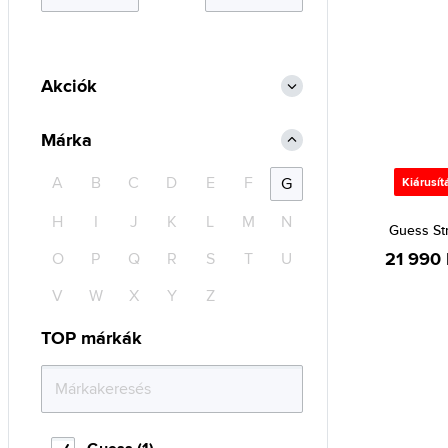
Akciók
Márka
A
B
C
D
E
F
G
Kiárusít
H
I
J
K
L
M
N
Guess St
21 990 
O
P
Q
R
S
T
U
V
W
X
Y
Z
TOP márkák