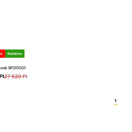
ás
Raktáron
reak W1300G1
Ft
27 620 Ft
1