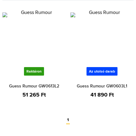
Raktáron
Az utolsó darab
Guess Rumour GW0613L2
Guess Rumour GW0603L1
51 265 Ft
41 890 Ft
1