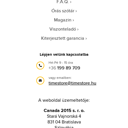
F.A.Q.
Órás szótár
Magazin
Viszonteladó
Kiterjesztett garancia
Lépjen velünk kapcsolatba
Hé-Pé 9 - 15 óra
+36
199 89 709
vagy emailben:
timestore@timestore.hu
A weboldal üzemeltetője:
Canada 2015 s. r. o.
Stará Vajnorská 4
831 04 Bratislava
Szlovákia