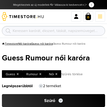
Megérkeztek az új modellek 👓 Válassza ki kedvencét 👉
0
Timestore
Női karóra
Guess női karóra
Guess Rumour női karóra
Guess Rumour női karóra
Guess
Rumour
Női
Szűrés törlése
2 terméket
Szűrő