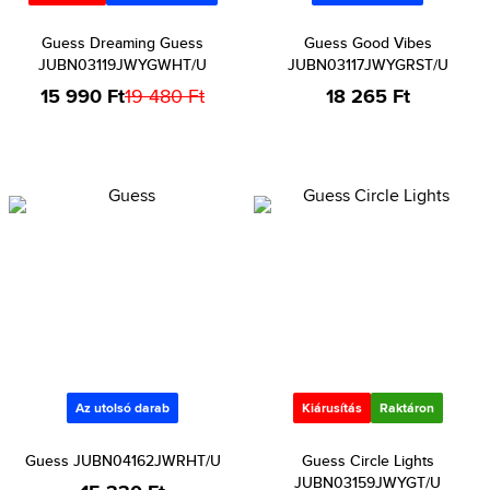
Guess Dreaming Guess
Guess Good Vibes
JUBN03119JWYGWHT/U
JUBN03117JWYGRST/U
15 990 Ft
19 480 Ft
18 265 Ft
Az utolsó darab
Kiárusítás
Raktáron
Guess JUBN04162JWRHT/U
Guess Circle Lights
JUBN03159JWYGT/U