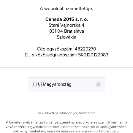
A weboldal üzemeltetője:
Canada 2015 s. r. o.
Stará Vajnorská 4
831 04 Bratislava
Szlovákia
Cégjegyzékszám: 48229270
EU-s közösségi adószám: SK2120122983
© 2005-2026 Minden jog fenntartva
A bevételi nyilvántartás törvénye szerint az eladó köteles számlát kiállítani a
vevő részére. Ugyanakkor köteles a beérkezett bevételt az adóügyintézőnél
online nyilvántartani, műszaki hiba esetén legkésőbb 48 órán belül.