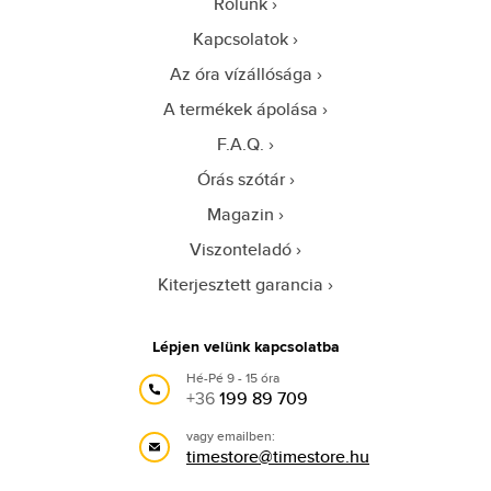
Rólunk
Kapcsolatok
Az óra vízállósága
A termékek ápolása
F.A.Q.
Órás szótár
Magazin
Viszonteladó
Kiterjesztett garancia
Lépjen velünk kapcsolatba
Hé-Pé 9 - 15 óra
+36
199 89 709
vagy emailben:
timestore@timestore.hu