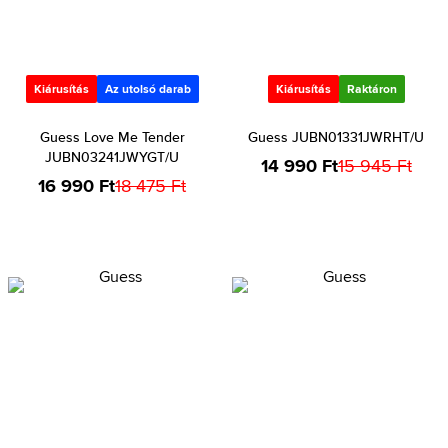
Kiárusítás
Az utolsó darab
Kiárusítás
Raktáron
Guess Love Me Tender
Guess JUBN01331JWRHT/U
JUBN03241JWYGT/U
14 990 Ft
15 945 Ft
16 990 Ft
18 475 Ft