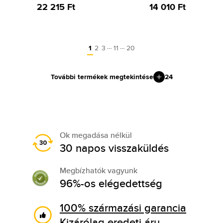
22 215 Ft
14 010 Ft
…
…
1
2
3
11
20
További termékek megtekintése
24
Ok megadása nélkül
30 napos visszaküldés
Megbízhatók vagyunk
96%-os elégedettség
100% származási garancia
Kizárólag eredeti áru