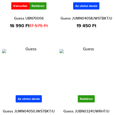
Kiárusítás
Raktáron
Az utolsó darab
Guess UBN70006
Guess JUMN04058JWSTBKT/U
16 990 Ft
17 575 Ft
19 450 Ft
Az utolsó darab
Raktáron
Guess JUMN04050JWSTBKT/U
Guess JUBN03241JWRHT/U