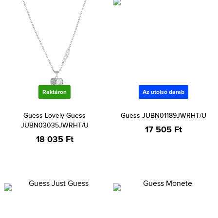
Raktáron
Az utolsó darab
Guess Lovely Guess
Guess JUBN01189JWRHT/U
JUBN03035JWRHT/U
17 505 Ft
18 035 Ft