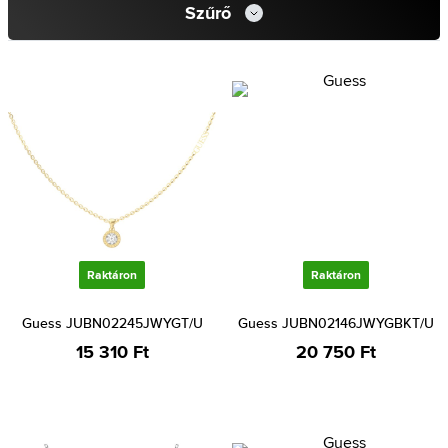
Szűrő
Raktáron
Raktáron
Guess JUBN02245JWYGT/U
Guess JUBN02146JWYGBKT/U
15 310 Ft
20 750 Ft