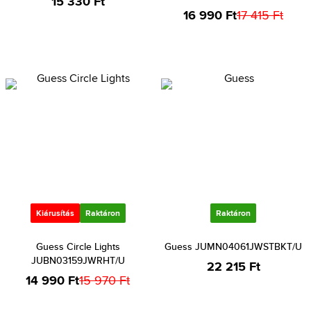
15 330 Ft
16 990 Ft
17 415 Ft
Kiárusítás
Raktáron
Raktáron
Guess Circle Lights
Guess JUMN04061JWSTBKT/U
JUBN03159JWRHT/U
22 215 Ft
14 990 Ft
15 970 Ft