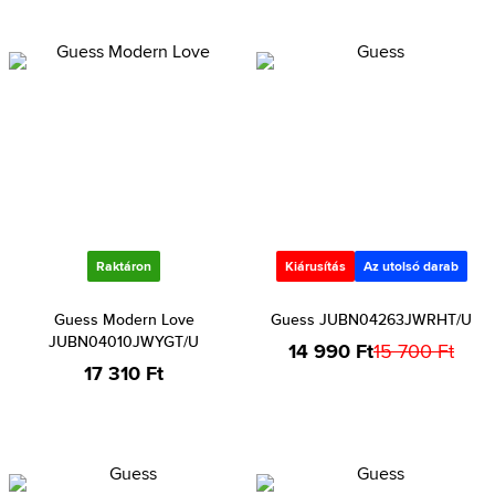
Raktáron
Kiárusítás
Az utolsó darab
Guess Modern Love
Guess JUBN04263JWRHT/U
JUBN04010JWYGT/U
14 990 Ft
15 700 Ft
17 310 Ft