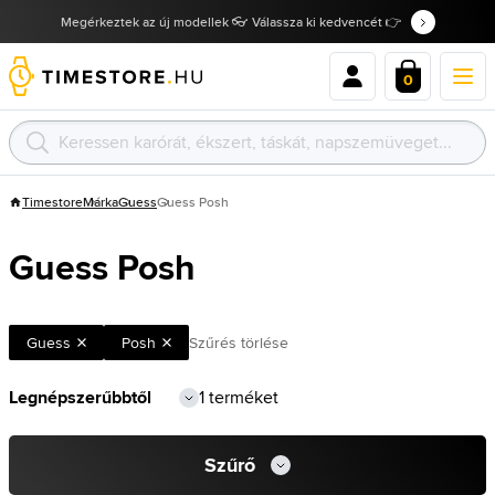
Megérkeztek az új modellek 👓 Válassza ki kedvencét 👉
0
Timestore
Márka
Guess
Guess Posh
Guess Posh
Guess
Posh
Szűrés törlése
1 terméket
Szűrő