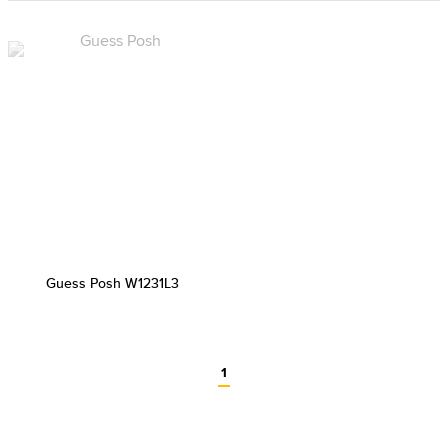
Guess Posh W1231L3
1