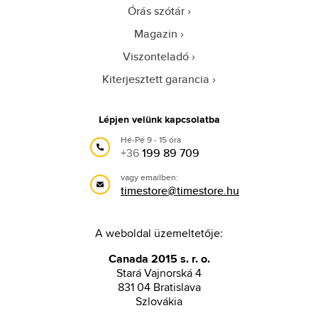
Órás szótár
Magazin
Viszonteladó
Kiterjesztett garancia
Lépjen velünk kapcsolatba
Hé-Pé 9 - 15 óra
+36
199 89 709
vagy emailben:
timestore@timestore.hu
A weboldal üzemeltetője:
Canada 2015 s. r. o.
Stará Vajnorská 4
831 04 Bratislava
Szlovákia