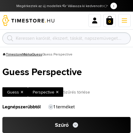
Megérkeztek az új modellek 👓 Válassza ki kedvencét 👉
0
Timestore
Márka
Guess
Guess Perspective
Guess Perspective
Guess
Perspective
Szűrés törlése
1 terméket
Szűrő