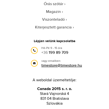
Órás szótár
Magazin
Viszonteladó
Kiterjesztett garancia
Lépjen velünk kapcsolatba
Hé-Pé 9 - 15 óra
+36
199 89 709
vagy emailben:
timestore@timestore.hu
A weboldal üzemeltetője:
Canada 2015 s. r. o.
Stará Vajnorská 4
831 04 Bratislava
Szlovákia