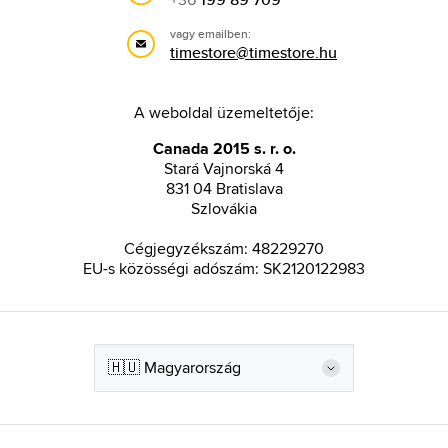
vagy emailben:
timestore@timestore.hu
A weboldal üzemeltetője:
Canada 2015 s. r. o.
Stará Vajnorská 4
831 04 Bratislava
Szlovákia
Cégjegyzékszám: 48229270
EU-s közösségi adószám: SK2120122983