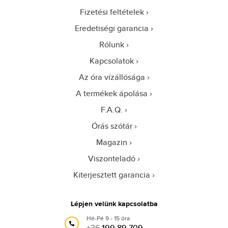
Fizetési feltételek
Eredetiségi garancia
Rólunk
Kapcsolatok
Az óra vízállósága
A termékek ápolása
F.A.Q.
Órás szótár
Magazin
Viszonteladó
Kiterjesztett garancia
Lépjen velünk kapcsolatba
Hé-Pé 9 - 15 óra
+36
199 89 709