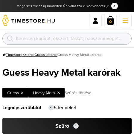
Megérkeztek az új modellek 👓 Válassza ki kedvencét 👉
0
Timestore
Karórak
Guess karórak
Guess Heavy Metal karórak
Guess Heavy Metal karórak
Guess
Heavy Metal
Szűrés törlése
5 terméket
Szűrő