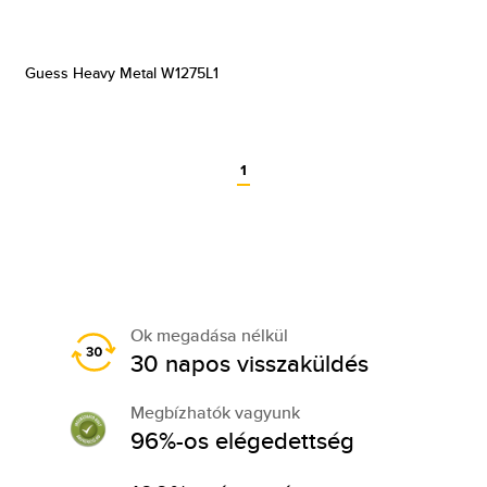
Guess Heavy Metal W1275L1
1
Ok megadása nélkül
30 napos visszaküldés
Megbízhatók vagyunk
96%-os elégedettség