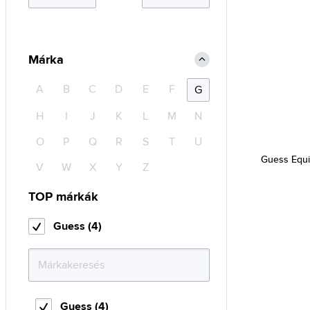
Márka
A
B
C
D
E
F
G
H
I
J
K
L
M
N
O
P
Q
R
S
T
U
Guess Equi
V
W
X
Y
Z
TOP márkák
Guess (4)
Guess (4)