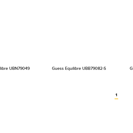
libre UBN79049
Guess Equilibre UBB79082-S
G
1