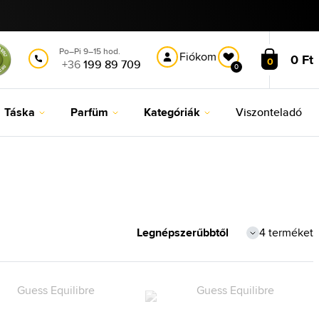
Po–Pi 9–15 hod.
Fiókom
0 Ft
0
+36
199 89 709
0
Táska
Parfüm
Kategóriák
Viszonteladó
4 terméket