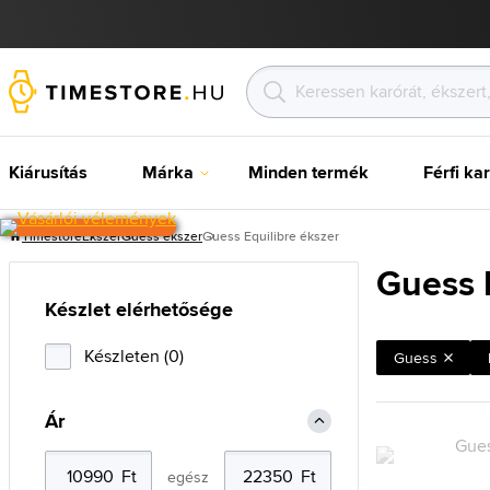
Kiárusítás
Márka
Minden termék
Férfi ka
Timestore
Ékszer
Guess ékszer
Guess Equilibre ékszer
Guess 
Készlet elérhetősége
Készleten (0)
Guess
Ár
egész