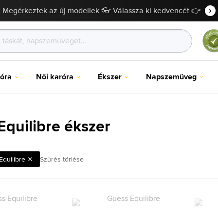
Megérkeztek az új modellek 👓 Válassza ki kedvencét 👉
róra
Női karóra
Ékszer
Napszemüveg
Equilibre ékszer
Equilibre
Szűrés törlése