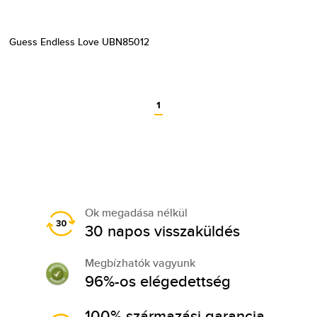
Guess Endless Love UBN85012
1
Ok megadása nélkül
30 napos visszaküldés
Megbízhatók vagyunk
96%-os elégedettség
100% származási garancia