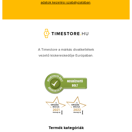
adatok kezelési szabályzatában
.
A Timestore a márkás divatkellékek
vezető kiskereskedője Európában.
Termék kategóriák