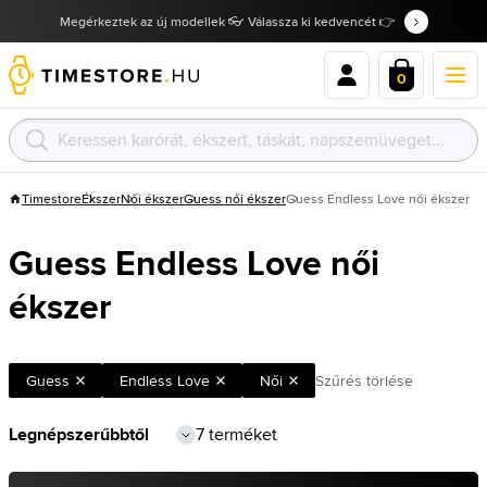
Megérkeztek az új modellek 👓 Válassza ki kedvencét 👉
0
Timestore
Ékszer
Női ékszer
Guess női ékszer
Guess Endless Love női ékszer
Guess Endless Love női
ékszer
Guess
Endless Love
Női
Szűrés törlése
7 terméket