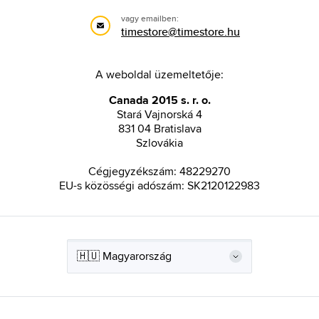
vagy emailben:
timestore@timestore.hu
A weboldal üzemeltetője:
Canada 2015 s. r. o.
Stará Vajnorská 4
831 04 Bratislava
Szlovákia
Cégjegyzékszám: 48229270
EU-s közösségi adószám: SK2120122983