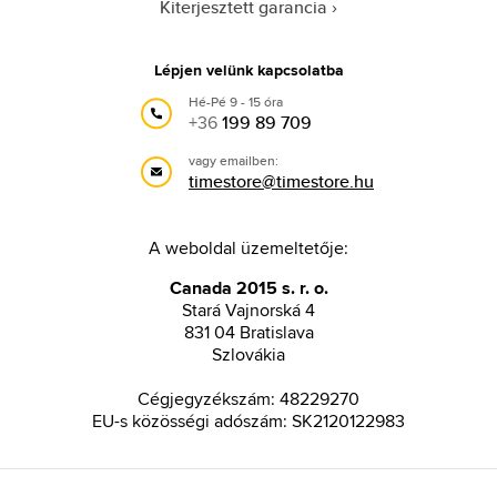
Kiterjesztett garancia
Lépjen velünk kapcsolatba
Hé-Pé 9 - 15 óra
+36
199 89 709
vagy emailben:
timestore@timestore.hu
A weboldal üzemeltetője:
Canada 2015 s. r. o.
Stará Vajnorská 4
831 04 Bratislava
Szlovákia
Cégjegyzékszám: 48229270
EU-s közösségi adószám: SK2120122983