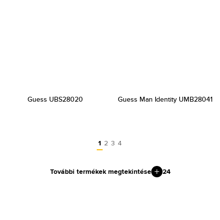
Guess UBS28020
Guess Man Identity UMB28041
1
2
3
4
További termékek megtekintése
24