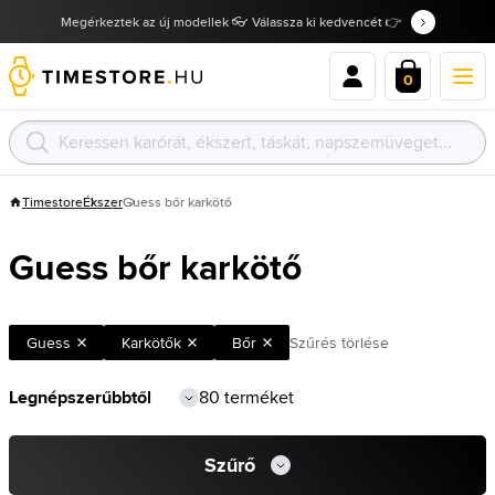
Megérkeztek az új modellek 👓 Válassza ki kedvencét 👉
0
Timestore
Ékszer
Guess bőr karkötő
Guess bőr karkötő
Guess
Karkötők
Bőr
Szűrés törlése
80 terméket
Szűrő