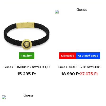
Raktáron
Kiárusítás
Az utolsó darab
Guess JUMB01312JWYGBKT/U
Guess JUXB03238JWYGBKS
15 235 Ft
18 990 Ft
27 075 Ft