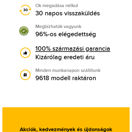
Ok megadása nélkül
30 napos visszaküldés
Megbízhatók vagyunk
96%-os elégedettség
100% származási garancia
Kizárólag eredeti áru
Minden munkanapon szállítunk
9618 modell raktáron
Akciók, kedvezmények és újdonságok