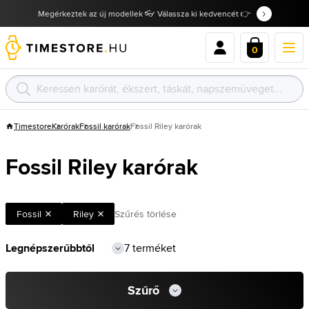
Megérkeztek az új modellek 👓 Válassza ki kedvencét 👉
0
Timestore
Karórak
Fossil karórak
Fossil Riley karórak
Fossil Riley karórak
Fossil
Riley
Szűrés törlése
7 terméket
Szűrő