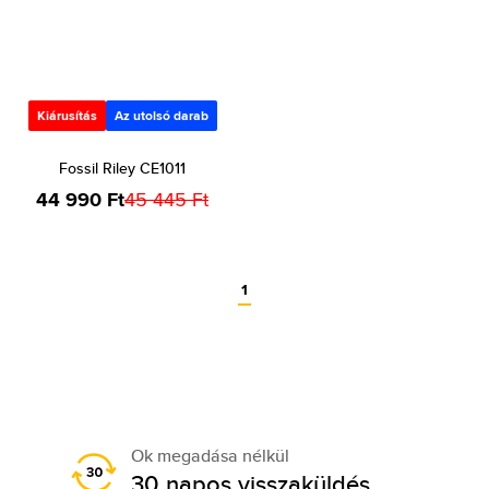
Kiárusítás
Az utolsó darab
Fossil Riley CE1011
44 990 Ft
45 445 Ft
1
Ok megadása nélkül
30 napos visszaküldés