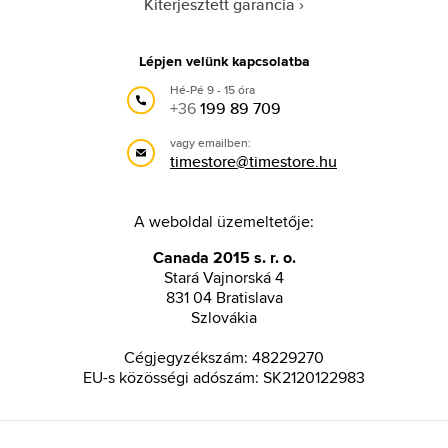
Kiterjesztett garancia
Lépjen velünk kapcsolatba
Hé-Pé 9 - 15 óra
+36
199 89 709
vagy emailben:
timestore@timestore.hu
A weboldal üzemeltetője:
Canada 2015 s. r. o.
Stará Vajnorská 4
831 04 Bratislava
Szlovákia
Cégjegyzékszám: 48229270
EU-s közösségi adószám: SK2120122983