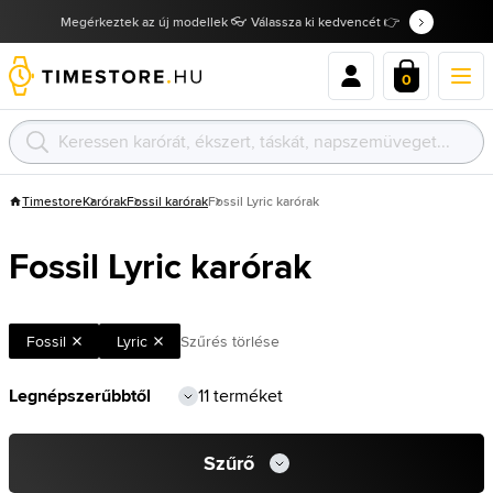
Megérkeztek az új modellek 👓 Válassza ki kedvencét 👉
0
Timestore
Karórak
Fossil karórak
Fossil Lyric karórak
Fossil Lyric karórak
Fossil
Lyric
Szűrés törlése
11 terméket
Szűrő