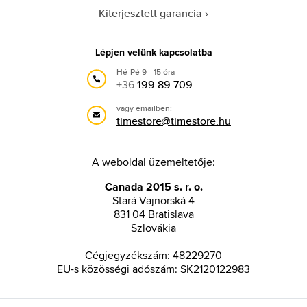
Kiterjesztett garancia
Lépjen velünk kapcsolatba
Hé-Pé 9 - 15 óra
+36
199 89 709
vagy emailben:
timestore@timestore.hu
A weboldal üzemeltetője:
Canada 2015 s. r. o.
Stará Vajnorská 4
831 04 Bratislava
Szlovákia
Cégjegyzékszám: 48229270
EU-s közösségi adószám: SK2120122983