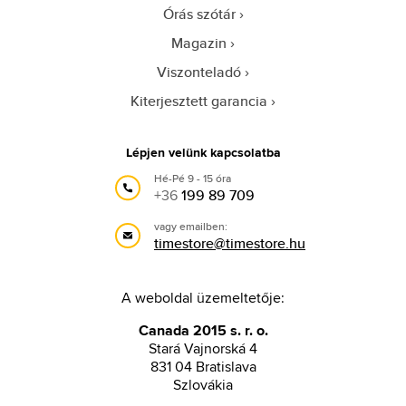
Órás szótár
Magazin
Viszonteladó
Kiterjesztett garancia
Lépjen velünk kapcsolatba
Hé-Pé 9 - 15 óra
+36
199 89 709
vagy emailben:
timestore@timestore.hu
A weboldal üzemeltetője:
Canada 2015 s. r. o.
Stará Vajnorská 4
831 04 Bratislava
Szlovákia