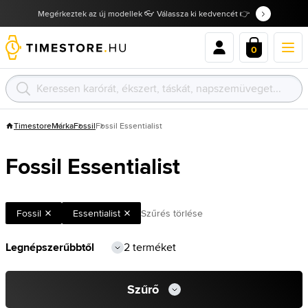
Megérkeztek az új modellek 👓 Válassza ki kedvencét 👉
0
Timestore
Márka
Fossil
Fossil Essentialist
Fossil Essentialist
Fossil
Essentialist
Szűrés törlése
2 terméket
Szűrő