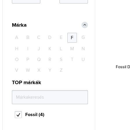
Márka
A
B
C
D
E
G
F
H
I
J
K
L
M
N
O
P
Q
R
S
T
U
Fossil 
V
W
X
Y
Z
TOP márkák
Fossil (4)