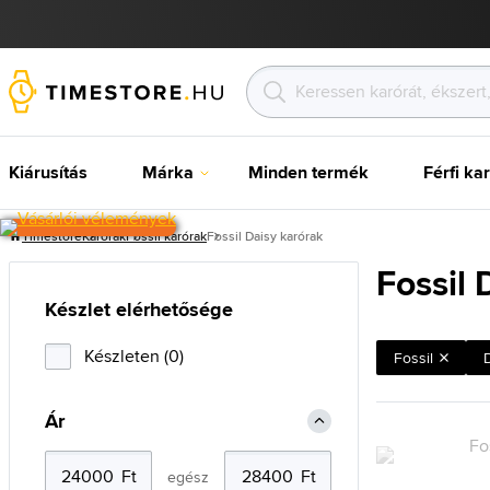
Kiárusítás
Márka
Minden termék
Férfi ka
Timestore
Karórak
Fossil karórak
Fossil Daisy karórak
Fossil 
Készlet elérhetősége
Készleten (0)
Fossil
Ár
egész