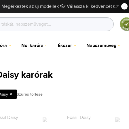
Megérkeztek az új modellek 👓 Válassza ki kedvencét 👉
róra
Női karóra
Ékszer
Napszemüveg
Daisy karórak
Daisy
Szűrés törlése