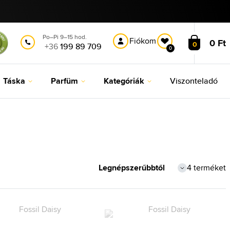
Po–Pi 9–15 hod.
Fiókom
0 Ft
0
+36
199 89 709
0
Táska
Parfüm
Kategóriák
Viszonteladó
4 terméket