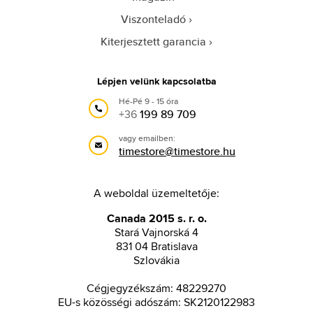
Viszonteladó
Kiterjesztett garancia
Lépjen velünk kapcsolatba
Hé-Pé 9 - 15 óra
+36
199 89 709
vagy emailben:
timestore@timestore.hu
A weboldal üzemeltetője:
Canada 2015 s. r. o.
Stará Vajnorská 4
831 04 Bratislava
Szlovákia
Cégjegyzékszám: 48229270
EU-s közösségi adószám: SK2120122983