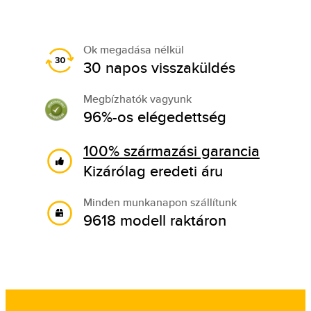
Ok megadása nélkül
30 napos visszaküldés
Megbízhatók vagyunk
96%-os elégedettség
100% származási garancia
Kizárólag eredeti áru
Minden munkanapon szállítunk
9618 modell raktáron