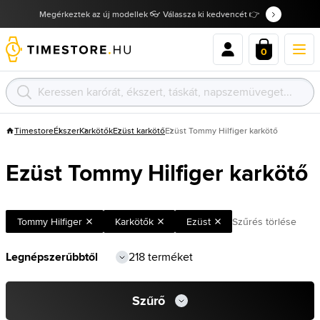
Megérkeztek az új modellek 👓 Válassza ki kedvencét 👉
0
Timestore
Ékszer
Karkötők
Ezüst karkötő
Ezüst Tommy Hilfiger karkötő
Ezüst Tommy Hilfiger karkötő
Tommy Hilfiger
Karkötők
Ezüst
Szűrés törlése
218 terméket
Szűrő