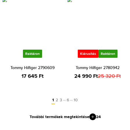
Raktáron
Kiárusítás
Raktáron
Tommy Hilfiger 2790609
Tommy Hilfiger 2780942
17 645 Ft
24 990 Ft
25 320 Ft
…
…
1
2
3
6
10
További termékek megtekintése
24