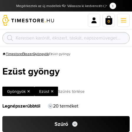
Megérkeztek az új modellek 👓 Válassza ki kedvencét 👉
0
Timestore
Ékszer
Gyöngyök
Ezüst gyöngy
Ezüst gyöngy
Gyöngyök
Ezüst
Szűrés törlése
20 terméket
Szűrő