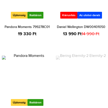
Újdonság
Raktáron
Kiárusítás
Az utolsó darab
Pandora Moments 799278C01
Daniel Wellington DW00401050
19 330 Ft
13 990 Ft
14 990 Ft
Újdonság
Raktáron