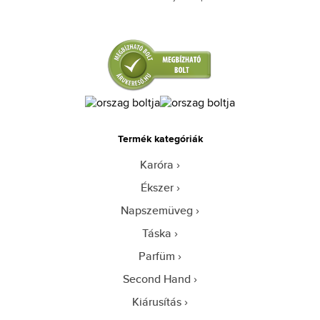
Termék kategóriák
Karóra
Ékszer
Napszemüveg
Táska
Parfüm
Second Hand
Kiárusítás