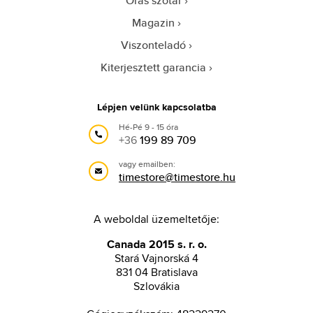
Órás szótár
Magazin
Viszonteladó
Kiterjesztett garancia
Lépjen velünk kapcsolatba
Hé-Pé 9 - 15 óra
+36
199 89 709
vagy emailben:
timestore@timestore.hu
A weboldal üzemeltetője:
Canada 2015 s. r. o.
Stará Vajnorská 4
831 04 Bratislava
Szlovákia