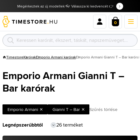
Megérkeztek az új modellek 👓 Válassza ki kedvencét 👉
0
Timestore
Karórak
Emporio Armani karórak
Emporio Armani Gianni T – Bar karóra
Emporio Armani Gianni T –
Bar karórak
Emporio Armani
Gianni T – Bar
Szűrés törlése
26 terméket