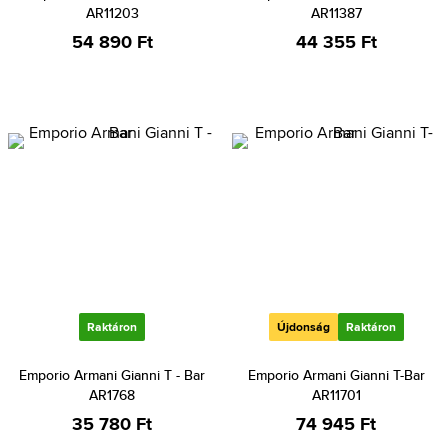
AR11203
AR11387
54 890 Ft
44 355 Ft
Raktáron
Újdonság
Raktáron
Emporio Armani Gianni T - Bar
Emporio Armani Gianni T-Bar
AR1768
AR11701
35 780 Ft
74 945 Ft