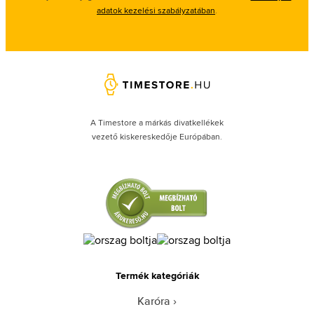
adatok kezelési szabályzatában
.
A Timestore a márkás divatkellékek
vezető kiskereskedője Európában.
Termék kategóriák
Karóra