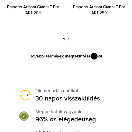
Emporio Armani Gianni T-Bar
Emporio Armani Gianni T-Bar
AR11204
AR11299
1
2
További termékek megtekintése
24
Ok megadása nélkül
30 napos visszaküldés
Megbízhatók vagyunk
96%-os elégedettség