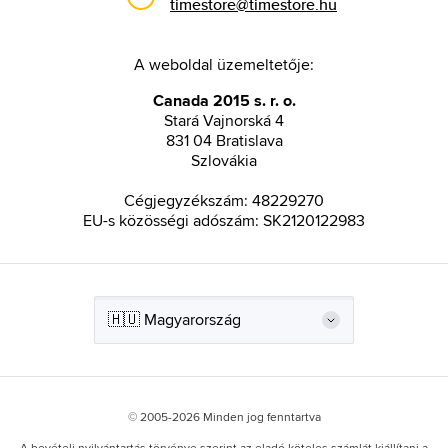
timestore@timestore.hu
A weboldal üzemeltetője:
Canada 2015 s. r. o.
Stará Vajnorská 4
831 04 Bratislava
Szlovákia
Cégjegyzékszám: 48229270
EU-s közösségi adószám: SK2120122983
© 2005-2026 Minden jog fenntartva
A bevételi nyilvántartás törvénye szerint az eladó köteles számlát kiállítani a