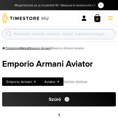
Megérkeztek az új modellek 👓 Válassza ki kedvencét 👉
0
Timestore
Márka
Emporio Armani
Emporio Armani Aviator
Emporio Armani Aviator
Emporio Armani
Aviator
Szűrés törlése
Szűrő
1