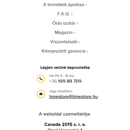
A termékek ápolása
F.A.Q.
Órás szótár
Magazin
Viszonteladó
Kiterjesztett garancia
Lépjen velünk kapcsolatba
Hé-Pé 9 - 15 óra
+36
199 89 709
vagy emailben:
timestore@timestore.hu
A weboldal üzemeltetője:
Canada 2015 s. r. o.