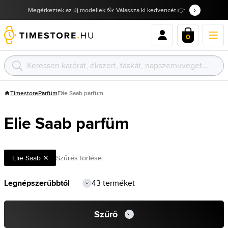
Megérkeztek az új modellek 👓 Válassza ki kedvencét 👉
0
Timestore
Parfüm
Elie Saab parfüm
Elie Saab parfüm
Elie Saab
Szűrés törlése
43 terméket
Szűrő