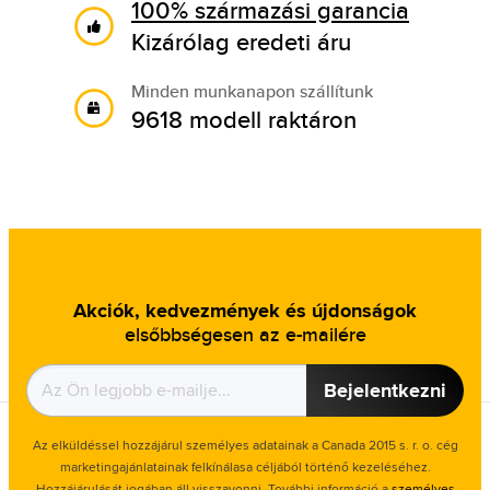
100% származási garancia
Kizárólag eredeti áru
Minden munkanapon szállítunk
9618 modell raktáron
Akciók, kedvezmények és újdonságok
elsőbbségesen az e-mailére
Bejelentkezni
Az elküldéssel hozzájárul személyes adatainak a Canada 2015 s. r. o. cég
marketingajánlatainak felkínálasa céljából történő kezeléséhez.
Hozzájárulását jogában áll visszavonni. További információ a
személyes