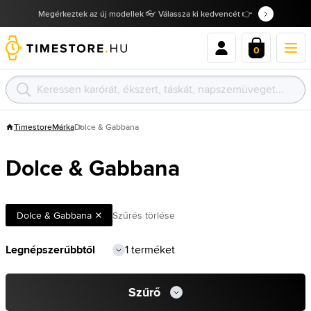
Megérkeztek az új modellek 👓 Válassza ki kedvencét 👉
0
Timestore
Márka
Dolce & Gabbana
Dolce & Gabbana
Dolce & Gabbana
Szűrés törlése
1 terméket
Szűrő