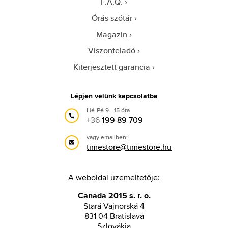
F.A.Q.
Órás szótár
Magazin
Viszonteladó
Kiterjesztett garancia
Lépjen velünk kapcsolatba
Hé-Pé 9 - 15 óra
+36
199 89 709
vagy emailben:
timestore@timestore.hu
A weboldal üzemeltetője:
Canada 2015 s. r. o.
Stará Vajnorská 4
831 04 Bratislava
Szlovákia