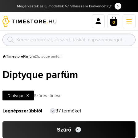
Megérkeztek az új modellek 👓 Válassza ki kedvencét 👉
0
Timestore
Parfüm
Diptyque parfüm
Diptyque parfüm
Diptyque
Szűrés törlése
37 terméket
Szűrő