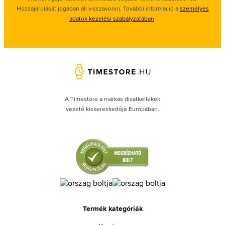
Hozzájárulását jogában áll visszavonni. További információ a
személyes
adatok kezelési szabályzatában
.
A Timestore a márkás divatkellékek
vezető kiskereskedője Európában.
Termék kategóriák