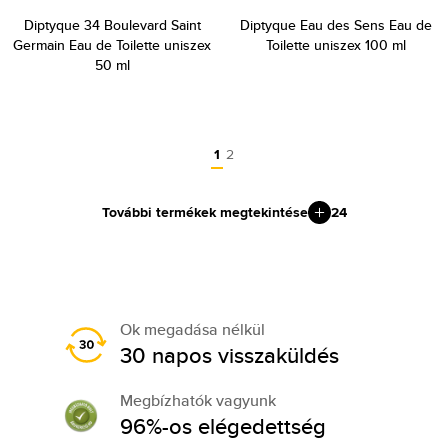
Diptyque 34 Boulevard Saint
Diptyque Eau des Sens Eau de
Germain Eau de Toilette uniszex
Toilette uniszex 100 ml
50 ml
1
2
További termékek megtekintése
24
Ok megadása nélkül
30 napos visszaküldés
Megbízhatók vagyunk
96%-os elégedettség