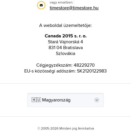
vagy emailben:
timestore@timestore.hu
A weboldal üzemeltetője:
Canada 2015 s. r. o.
Stará Vajnorská 4
831 04 Bratislava
Szlovákia
Cégjegyzékszám: 48229270
EU-s közösségi adószám: SK2120122983
© 2005-2026 Minden jog fenntartva