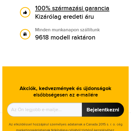
100% származási garancia
Kizárólag eredeti áru
Minden munkanapon szállítunk
9618 modell raktáron
Akciók, kedvezmények és újdonságok
elsőbbségesen az e-mailére
Bejelentkezni
Az elküldéssel hozzájárul személyes adatainak a Canada 2015 s. r. o. cég
marketingajánlatainak felkínálasa céljából történő kezeléséhez.