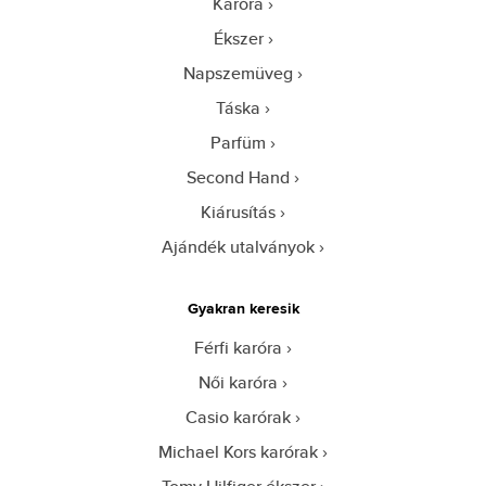
Karóra
Ékszer
Napszemüveg
Táska
Parfüm
Second Hand
Kiárusítás
Ajándék utalványok
Gyakran keresik
Férfi karóra
Női karóra
Casio karórak
Michael Kors karórak