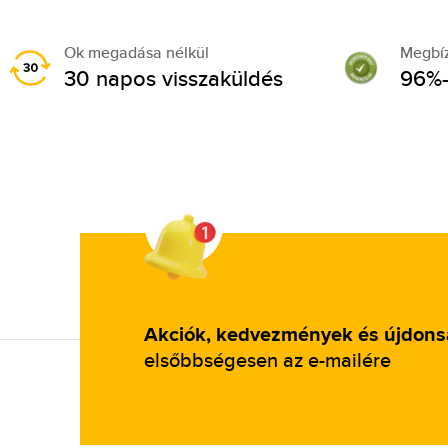
Ok megadása nélkül
Megbí
30 napos visszaküldés
96%-
Akciók, kedvezmények és újdon
elsőbbségesen az e-mailére