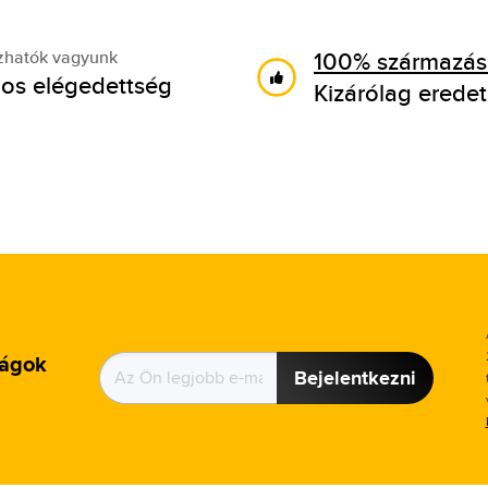
100% származási
zhatók vagyunk
os elégedettség
Kizárólag eredet
ságok
Bejelentkezni