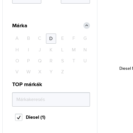
Márka
A
B
C
E
F
G
D
H
I
J
K
L
M
N
O
P
Q
R
S
T
U
Diesel
V
W
X
Y
Z
TOP márkák
Diesel (1)