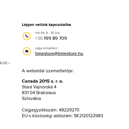
Lépjen velünk kapcsolatba
Hé-Pé 9 - 15 óra
+36
199 89 709
vagy emailben:
timestore@timestore.hu
áció
A weboldal üzemeltetője:
Canada 2015 s. r. o.
Stará Vajnorská 4
831 04 Bratislava
Szlovákia
Cégjegyzékszám: 48229270
EU-s közösségi adószám: SK2120122983