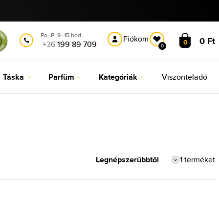
Po–Pi 9–15 hod.
Fiókom
0 Ft
0
+36
199 89 709
0
Táska
Parfüm
Kategóriák
Viszonteladó
1 terméket