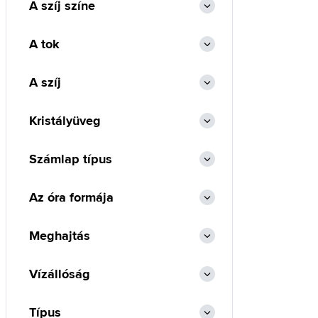
A szíj színe
A tok
A szíj
Kristályüveg
Számlap típus
Az óra formája
Meghajtás
Vízállóság
Típus