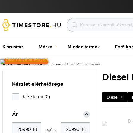
Kiárusítás
Márka
Minden termék
Férfi ka
Timestore
Női karóra
Diesel női karóra
Diesel MS9 női karóra
Diesel
Készlet elérhetősége
Készleten (0)
Diesel
Ár
egész