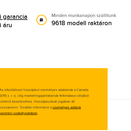
 garancia
Minden munkanapon szállítunk
9618 modell raktáron
i áru
Az elküldéssel hozzájárul személyes adatainak a Canada
2015 s. r. o. cég marketingajánlatainak felkínálasa céljából
történő kezeléséhez. Hozzájárulását jogában áll
visszavonni. További információ a
személyes adatok
kezelési szabályzatában
.