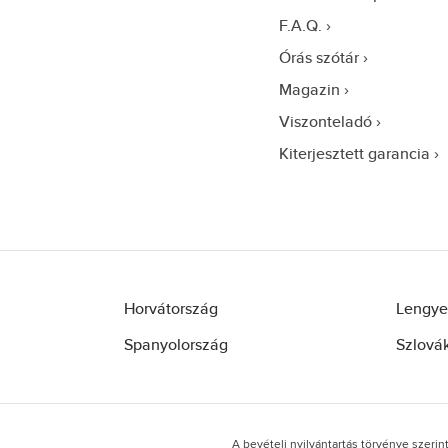
F.A.Q.
Órás szótár
Magazin
Viszonteladó
Kiterjesztett garancia
Horvátország
Lengye
Spanyolország
Szlová
A bevételi nyilvántartás törvénye szerin