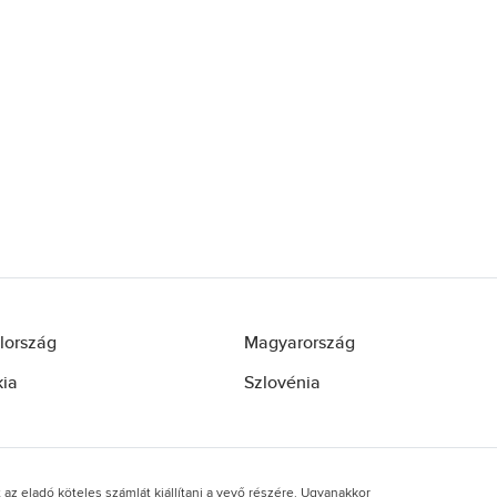
lország
Magyarország
kia
Szlovénia
t az eladó köteles számlát kiállítani a vevő részére. Ugyanakkor