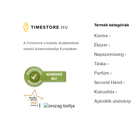
Termék kategóriák
Karóra
A Timestore a márkás divatkellékek
Ékszer
vezető kiskereskedője Európában.
Napszemüveg
Táska
Parfüm
Second Hand
Kiárusítás
Ajándék utalvány