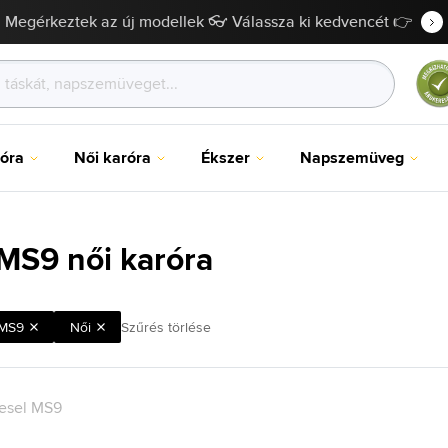
Megérkeztek az új modellek 👓 Válassza ki kedvencét 👉
róra
Női karóra
Ékszer
Napszemüveg
 MS9 női karóra
MS9
Női
Szűrés törlése