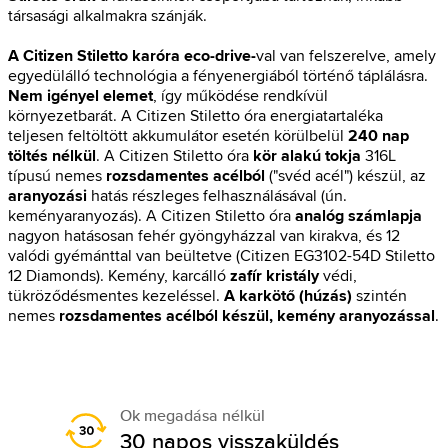
társasági alkalmakra szánják.
A Citizen Stiletto karóra
eco-drive-
val van felszerelve, amely
egyedülálló technológia a fényenergiából történő táplálásra.
Nem
igényel
elemet
, így működése rendkívül
környezetbarát. A Citizen Stiletto óra energiatartaléka
teljesen feltöltött akkumulátor esetén körülbelül
240 nap
töltés nélkül
. A Citizen Stiletto óra
kör alakú tokja
316L
típusú nemes
rozsdamentes
acélból
("svéd acél") készül, az
aranyozási
hatás részleges felhasználásával (ún.
keményaranyozás). A Citizen Stiletto óra
analóg számlapja
nagyon hatásosan fehér gyöngyházzal van kirakva, és 12
valódi gyémánttal van beültetve (Citizen EG3102-54D Stiletto
12 Diamonds). Kemény, karcálló
zafír kristály
védi,
tükröződésmentes kezeléssel.
A karkötő (húzás)
szintén
nemes
rozsdamentes acélból készül, kemény aranyozással
.
Ok megadása nélkül
30 napos visszaküldés