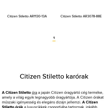
Citizen Stiletto AR1130-13A
Citizen Stiletto AR3078-88E
1
Citizen Stiletto karórak
A Citizen Stiletto
óra
a japán Citizen óragyártó cég terméke,
amely a világ egyik legnagyobb óragyártója. A Citizen órákat
műszaki igényesség és elegáns dizájn jellemzi.
A Citizen
Stiletto órák
a luxuscikkek csoportjába tartoznak, inkább