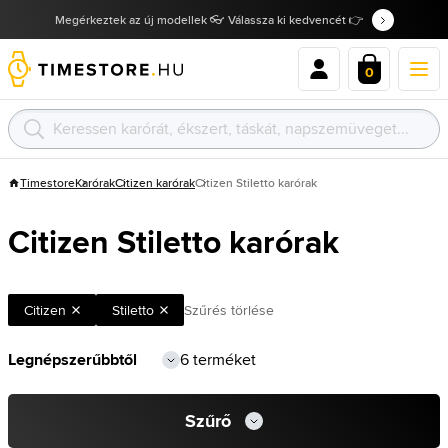
Megérkeztek az új modellek 👓 Válassza ki kedvencét 👉
0
Timestore
Karórak
Citizen karórak
Citizen Stiletto karórak
Citizen Stiletto karórak
Citizen
Stiletto
Szűrés törlése
6 terméket
Szűrő