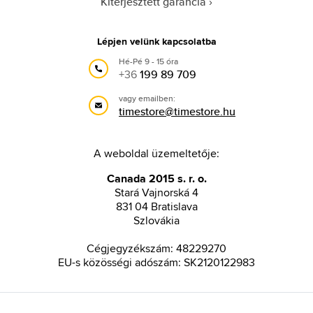
Kiterjesztett garancia
Lépjen velünk kapcsolatba
Hé-Pé 9 - 15 óra
+36
199 89 709
vagy emailben:
timestore@timestore.hu
A weboldal üzemeltetője:
Canada 2015 s. r. o.
Stará Vajnorská 4
831 04 Bratislava
Szlovákia
Cégjegyzékszám: 48229270
EU-s közösségi adószám: SK2120122983