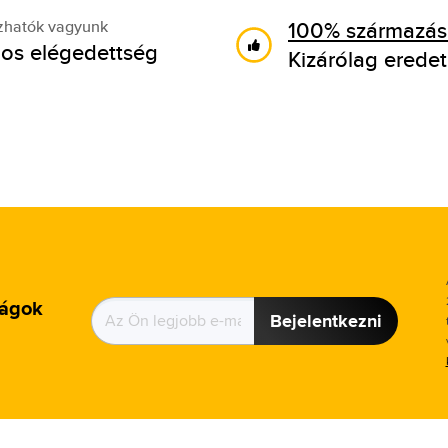
100% származási
zhatók vagyunk
os elégedettség
Kizárólag eredet
ságok
Bejelentkezni