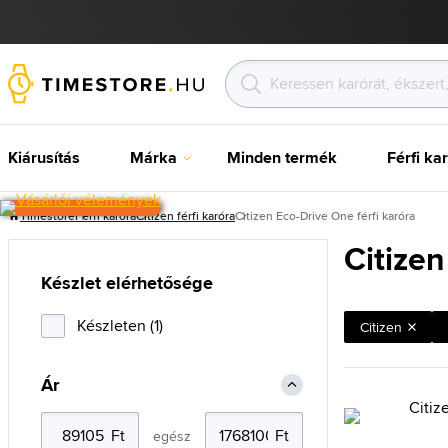
Kiárusítás
Márka
Minden termék
Férfi ka
Timestore
Férfi karóra
Citizen férfi karóra
Citizen Eco-Drive One férfi karóra
Citizen
Készlet elérhetősége
Készleten (1)
Citizen
Ár
egész