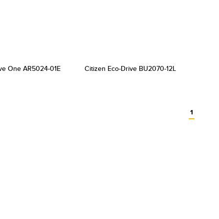
rive One AR5024-01E
Citizen Eco-Drive BU2070-12L
1