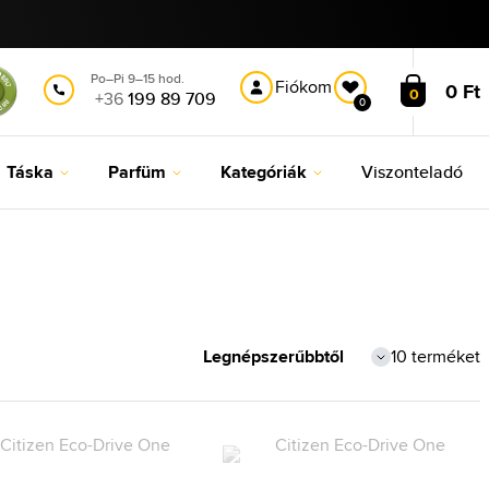
Po–Pi 9–15 hod.
Fiókom
0 Ft
0
+36
199 89 709
0
Táska
Parfüm
Kategóriák
Viszonteladó
10 terméket