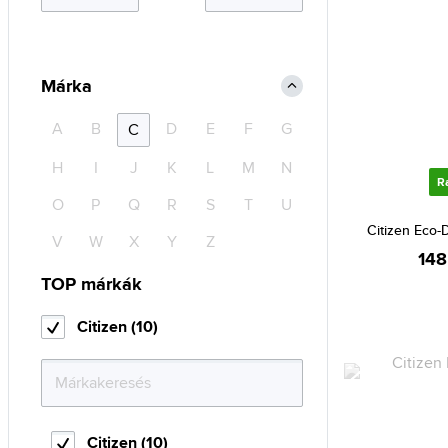
Márka
A
B
D
E
F
G
C
H
I
J
K
L
M
N
R
O
P
Q
R
S
T
U
Citizen Eco
V
W
X
Y
Z
148
TOP márkák
Citizen (10)
Citizen (10)