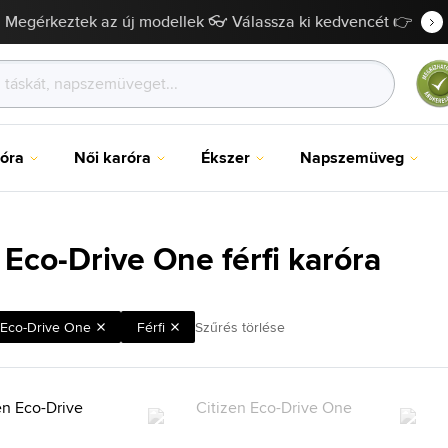
Megérkeztek az új modellek 👓 Válassza ki kedvencét 👉
róra
Női karóra
Ékszer
Napszemüveg
 Eco-Drive One férfi karóra
Eco-Drive One
Férfi
Szűrés törlése