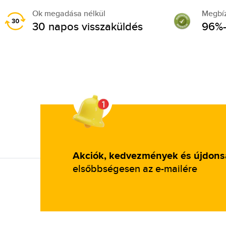
Ok megadása nélkül
Megbí
30 napos visszaküldés
96%-
Akciók, kedvezmények és újdon
elsőbbségesen az e-mailére