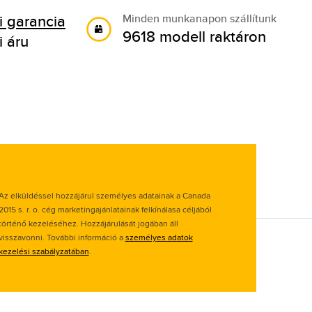
 garancia
Minden munkanapon szállítunk
9618 modell raktáron
i áru
Az elküldéssel hozzájárul személyes adatainak a Canada
2015 s. r. o. cég marketingajánlatainak felkínálasa céljából
történő kezeléséhez. Hozzájárulását jogában áll
visszavonni. További információ a
személyes adatok
kezelési szabályzatában
.