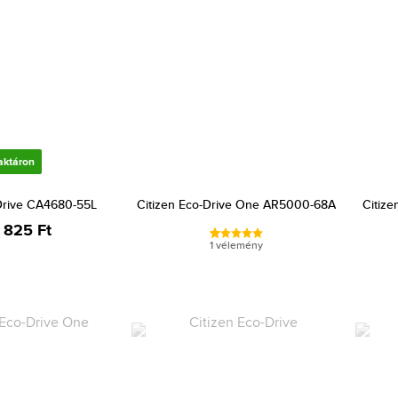
aktáron
-Drive CA4680-55L
Citizen Eco-Drive One AR5000-68A
Citiz
 825 Ft
1 vélemény