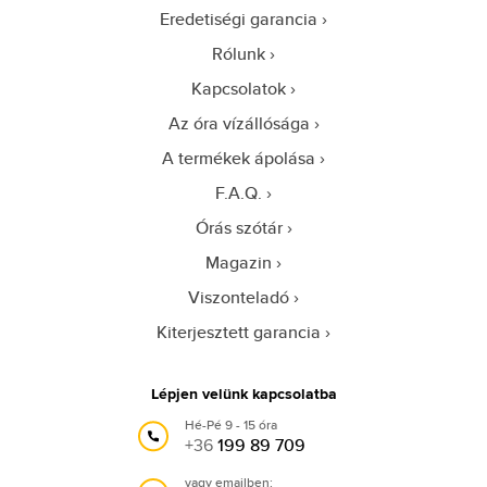
Eredetiségi garancia
Rólunk
Kapcsolatok
Az óra vízállósága
A termékek ápolása
F.A.Q.
Órás szótár
Magazin
Viszonteladó
Kiterjesztett garancia
Lépjen velünk kapcsolatba
Hé-Pé 9 - 15 óra
+36
199 89 709
vagy emailben: