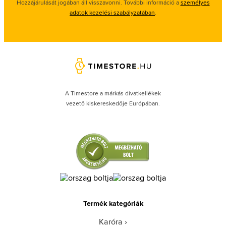
Hozzájárulását jogában áll visszavonni. További információ a
személyes
adatok kezelési szabályzatában
.
A Timestore a márkás divatkellékek
vezető kiskereskedője Európában.
Termék kategóriák
Karóra