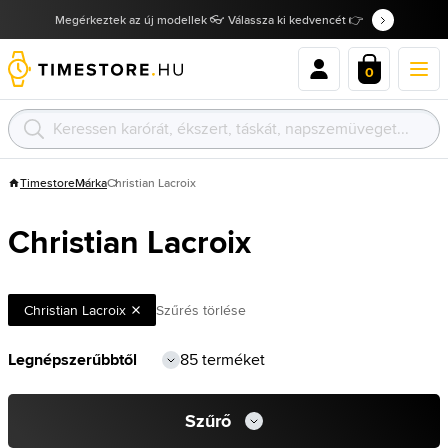
Megérkeztek az új modellek 👓 Válassza ki kedvencét 👉
0
Timestore
Márka
Christian Lacroix
Christian Lacroix
Christian Lacroix
Szűrés törlése
85 terméket
Szűrő