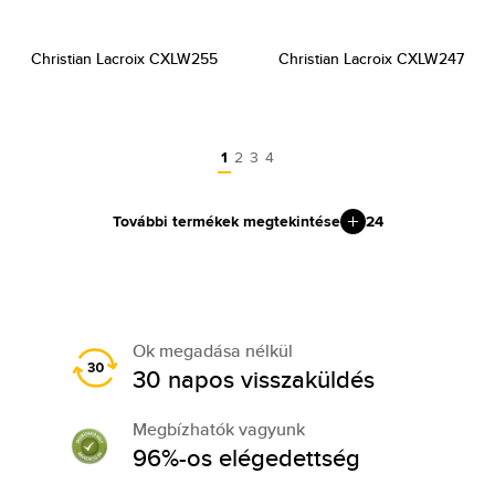
Christian Lacroix CXLW255
Christian Lacroix CXLW247
1
2
3
4
További termékek megtekintése
24
Ok megadása nélkül
30 napos visszaküldés
Megbízhatók vagyunk
96%-os elégedettség