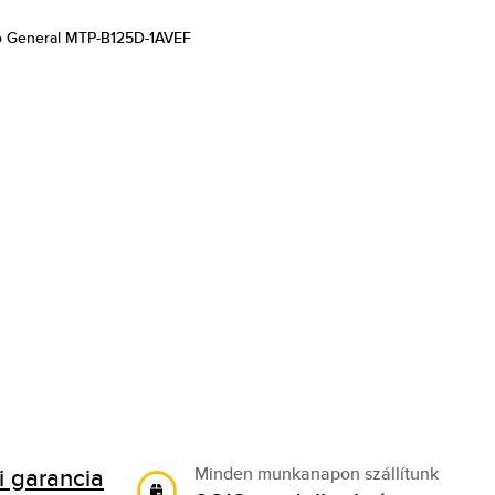
o General MTP-B125D-1AVEF
 garancia
Minden munkanapon szállítunk