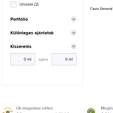
Uniszex (2)
Casio Genera
Portfólió
Különleges ajánlatok
Kiszerelés
egész
Ok megadása nélkül
Megbí