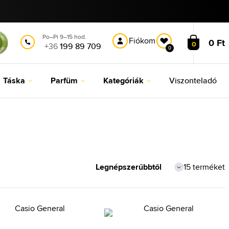
Po–Pi 9–15 hod.
Fiókom
0 Ft
0
+36
199 89 709
0
Táska
Parfüm
Kategóriák
Viszonteladó
15 terméket