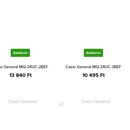
Raktáron
Raktáron
io General MQ-24UC-2BEF
Casio General MQ-24UC-3BEF
13 840 Ft
10 495 Ft