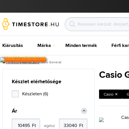
Kiárusítás
Márka
Minden termék
Férfi ka
Timestore
Márka
Casio
Casio General
Casio 
Készlet elérhetősége
Készleten (6)
Casio
G
Ár
egész