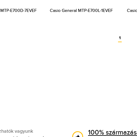
l MTP-E700D-7EVEF
Casio General MTP-E700L-1EVEF
Casi
1
100% származási
zhatók vagyunk