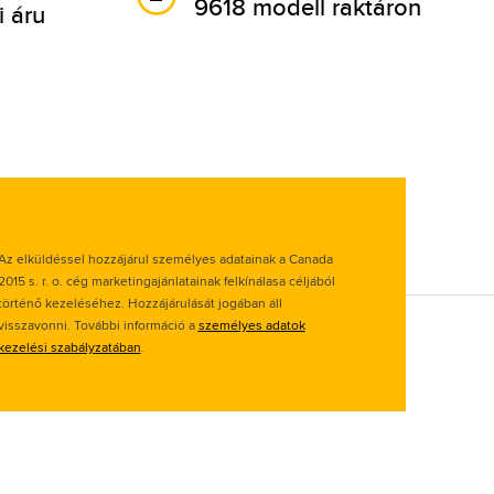
9618 modell raktáron
i áru
Az elküldéssel hozzájárul személyes adatainak a Canada
2015 s. r. o. cég marketingajánlatainak felkínálasa céljából
történő kezeléséhez. Hozzájárulását jogában áll
visszavonni. További információ a
személyes adatok
kezelési szabályzatában
.