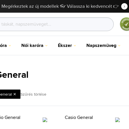
Megérkeztek az új modellek 👓 Válassza ki kedvencét 👉
róra
Női karóra
Ékszer
Napszemüveg
General
eneral
Szűrés törlése