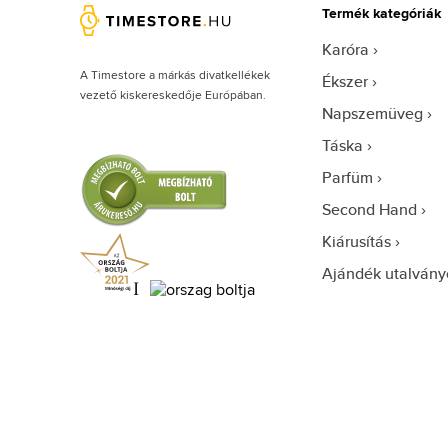
Termék kategóriák
Karóra
A Timestore a márkás divatkellékek
Ékszer
vezető kiskereskedője Európában.
Napszemüveg
Táska
Parfüm
Second Hand
Kiárusítás
Ajándék utalvány