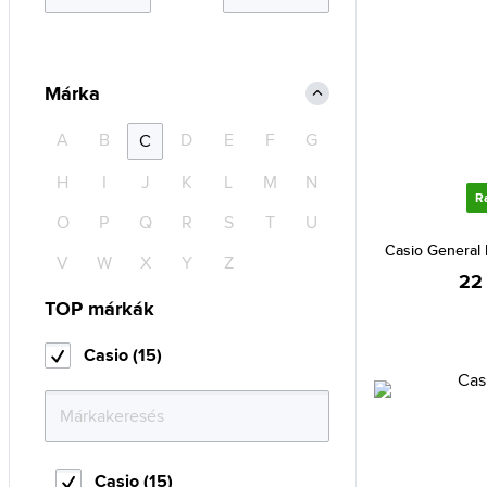
Márka
A
B
D
E
F
G
C
H
I
J
K
L
M
N
R
O
P
Q
R
S
T
U
Casio Genera
V
W
X
Y
Z
22
TOP márkák
Casio (15)
Casio (15)