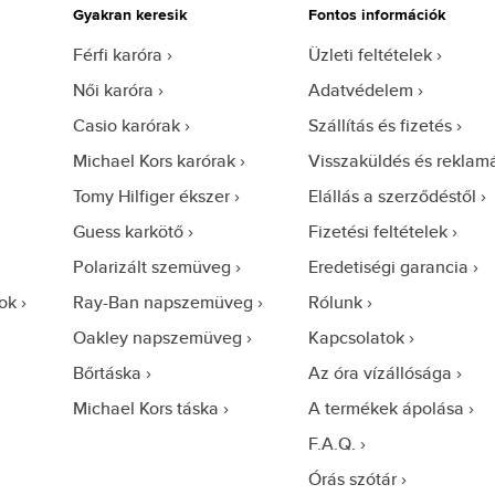
Gyakran keresik
Fontos információk
Férfi karóra
Üzleti feltételek
Női karóra
Adatvédelem
Casio karórak
Szállítás és fizetés
Michael Kors karórak
Visszaküldés és reklam
Tomy Hilfiger ékszer
Elállás a szerződéstől
Guess karkötő
Fizetési feltételek
Polarizált szemüveg
Eredetiségi garancia
ok
Ray-Ban napszemüveg
Rólunk
Oakley napszemüveg
Kapcsolatok
Bőrtáska
Az óra vízállósága
Michael Kors táska
A termékek ápolása
F.A.Q.
Órás szótár