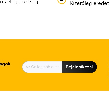
os elégedettség
Kizárólag eredet
ságok
Bejelentkezni