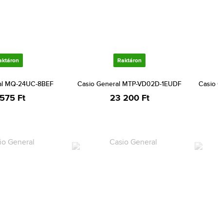
aktáron
Raktáron
al MQ-24UC-8BEF
Casio General MTP-VD02D-1EUDF
Casio
 575 Ft
23 200 Ft