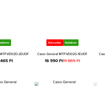
aktáron
Kiárusítás
Raktáron
l MTP-VD02D-2EUDF
Casio General MTP-VD02G-1EUDF
Cas
 465 Ft
16 990 Ft
19 865 Ft