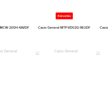
Kiárusítás
l MCW-200H-4AVDF
Casio General MTP-VD02G-9EUDF
Casi