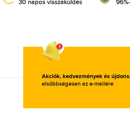
30 napos visszaküldés
96%-
Akciók, kedvezmények és újdon
elsőbbségesen az e-mailére