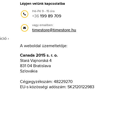
Lépjen velünk kapcsolatba
Hé-Pé 9 - 15 óra
+36
199 89 709
vagy emailben:
timestore@timestore.hu
áció
A weboldal üzemeltetője:
Canada 2015 s. r. o.
Stará Vajnorská 4
831 04 Bratislava
Szlovákia
Cégjegyzékszám: 48229270
EU-s közösségi adószám: SK2120122983