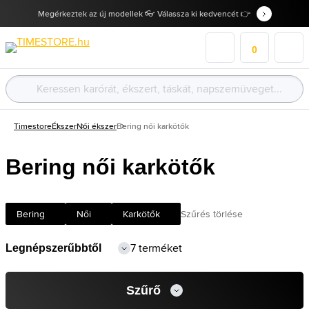
Megérkeztek az új modellek 👓 Válassza ki kedvencét 👉
0
Timestore
Ékszer
Női ékszer
Bering női karkötők
Bering női karkötők
Bering
Női
Karkötők
Szűrés törlése
7 terméket
Szűrő