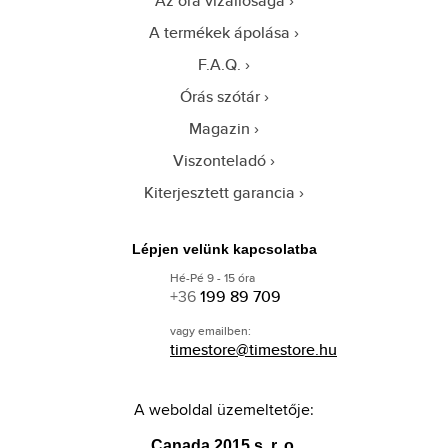
Az óra vízállósága
A termékek ápolása
F.A.Q.
Órás szótár
Magazin
Viszonteladó
Kiterjesztett garancia
Lépjen velünk kapcsolatba
Hé-Pé 9 - 15 óra
+36
199 89 709
vagy emailben:
timestore@timestore.hu
A weboldal üzemeltetője:
Canada 2015 s. r. o.