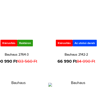
Kiárusítás
Raktáron
Kiárusítás
Az utolsó darab
Bauhaus 2764-3
Bauhaus 2142-2
00 990 Ft
103 560 Ft
66 990 Ft
84 090 Ft