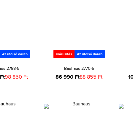
Az utolsó darab
Kiárusítás
Az utolsó darab
us 2788-5
Bauhaus 2770-5
Ft
98 850 Ft
86 990 Ft
88 855 Ft
1