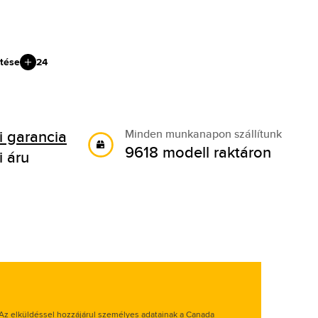
tése
24
 garancia
Minden munkanapon szállítunk
9618 modell raktáron
i áru
Az elküldéssel hozzájárul személyes adatainak a Canada