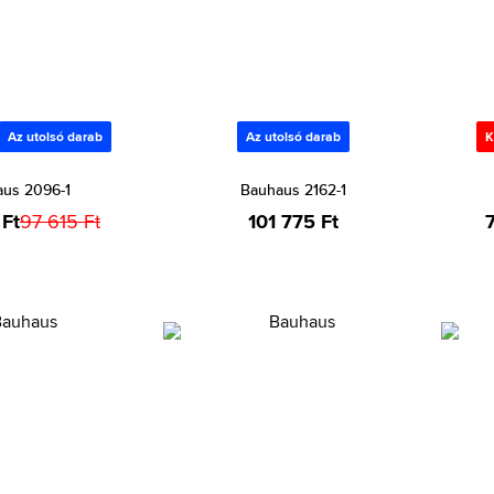
Az utolsó darab
Az utolsó darab
K
us 2096-1
Bauhaus 2162-1
Ft
97 615 Ft
101 775 Ft