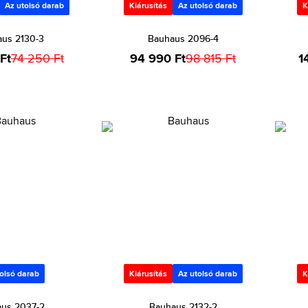
Az utolsó darab
Kiárusítás
Az utolsó darab
K
us 2130-3
Bauhaus 2096-4
Ft
74 250 Ft
94 990 Ft
98 815 Ft
1
olsó darab
Kiárusítás
Az utolsó darab
K
us 2037-2
Bauhaus 2132-2