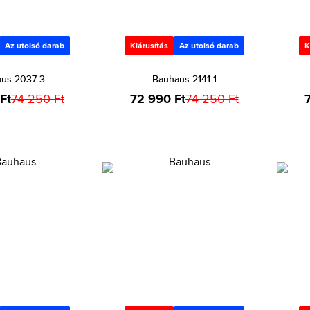
Az utolsó darab
Kiárusítás
Az utolsó darab
K
us 2037-3
Bauhaus 2141-1
Ft
74 250 Ft
72 990 Ft
74 250 Ft