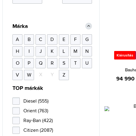
Márka
A
B
C
D
E
F
G
H
I
J
K
L
M
N
Kiárusítás
O
P
Q
R
S
T
U
Bauha
X
Y
V
W
Z
94 990 
TOP márkák
Diesel (555)
Orient (763)
Ray-Ban (422)
Citizen (2087)