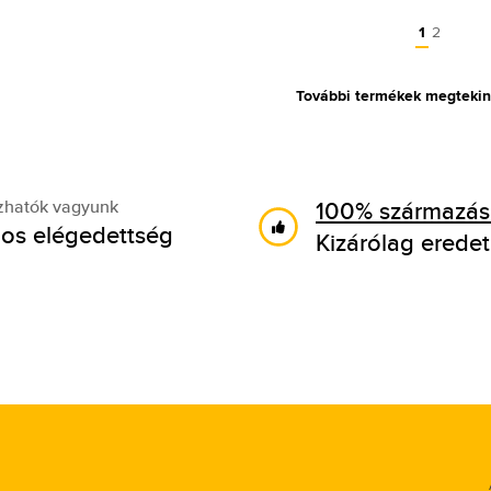
1
2
További termékek megtekin
100% származási
zhatók vagyunk
os elégedettség
Kizárólag eredet