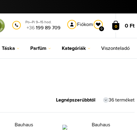
Po–Pi 9–15 hod.
Fiókom
0 Ft
0
+36
199 89 709
0
Táska
Parfüm
Kategóriák
Viszonteladó
36 terméket