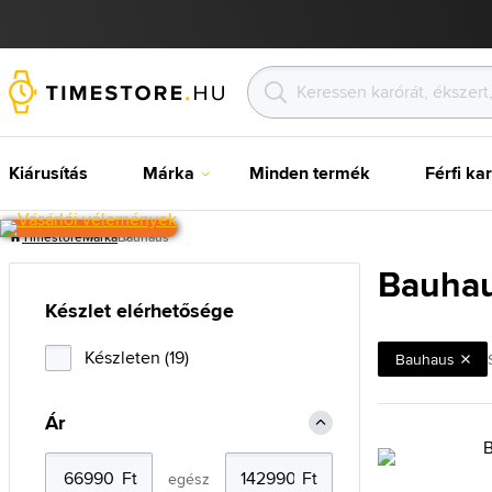
Kiárusítás
Márka
Minden termék
Férfi ka
Timestore
Márka
Bauhaus
Bauha
Készlet elérhetősége
Készleten (19)
Bauhaus
Ár
egész