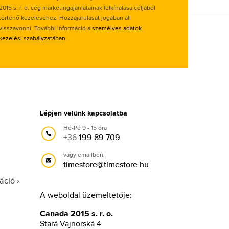
2015 s. r. o. cég marketingajánlatainak felkínálasa céljából
történő kezeléséhez. Hozzájárulását jogában áll
visszavonni. További információ a
személyes adatok
kezelési szabályzatában
.
Lépjen velünk kapcsolatba
Hé-Pé 9 - 15 óra
+36
199 89 709
vagy emailben:
timestore@timestore.hu
áció
A weboldal üzemeltetője:
Canada 2015 s. r. o.
Stará Vajnorská 4