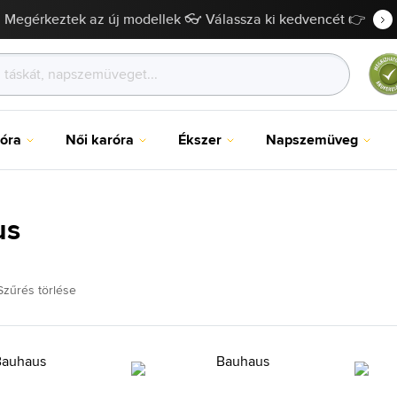
Megérkeztek az új modellek 👓 Válassza ki kedvencét 👉
róra
Női karóra
Ékszer
Napszemüveg
us
Szűrés törlése