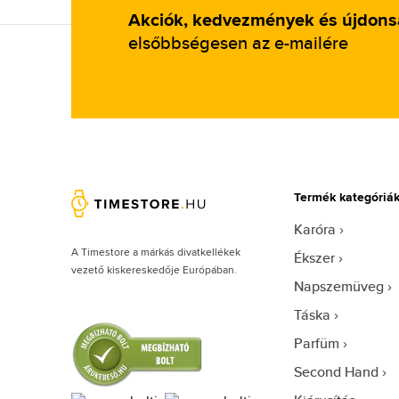
Heinrichssohn (9)
Akciók, kedvezmények és újdon
Helly Hansen (3)
elsőbbségesen az e-mailére
Hugo Boss (1352)
Ice-watch (1)
Ingersoll (27)
Invicta (1993)
Iron Annie (81)
Termék kategóriá
Iwood Real Wood (3)
Jacques Lemans (132)
Karóra
A Timestore a márkás divatkellékek
Jimmy Choo (50)
Ékszer
vezető kiskereskedője Európában.
Joules (2)
Napszemüveg
JP Gatsby (2)
Táska
Junkers (4)
Parfüm
Just Cavalli (49)
Second Hand