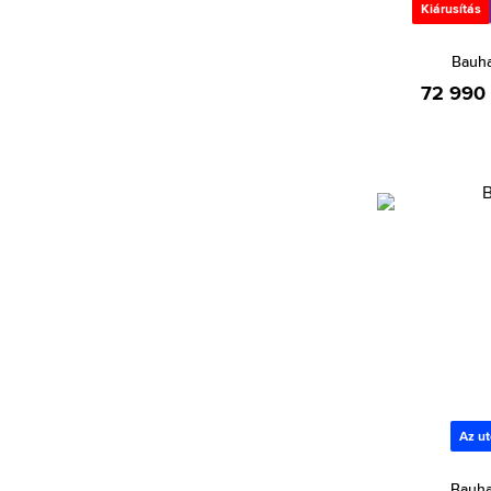
Calvin Klein (667)
Kiárusítás
Calvin Klein Jeans (15)
Bauha
Cannibal (2)
72 990 
Carlo Cantinaro (2)
Carolina Herrera (42)
Carrera (716)
Carrera Ducati (83)
Casio (3449)
Certina (80)
Chiara Ferragni (2)
Chopard (2)
Christian Dior (167)
Christian Lacroix (85)
Az ut
CIGA Design (28)
Bauha