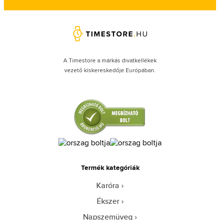
A Timestore a márkás divatkellékek
vezető kiskereskedője Európában.
Termék kategóriák
Karóra
Ékszer
Napszemüveg