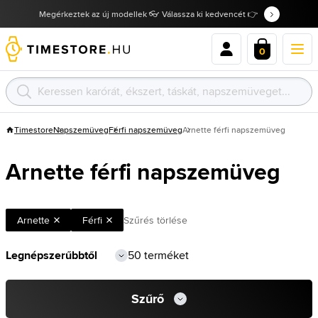
Megérkeztek az új modellek 👓 Válassza ki kedvencét 👉
0
Timestore
Napszemüveg
Férfi napszemüveg
Arnette férfi napszemüveg
Arnette férfi napszemüveg
Arnette
Férfi
Szűrés törlése
50 terméket
Szűrő