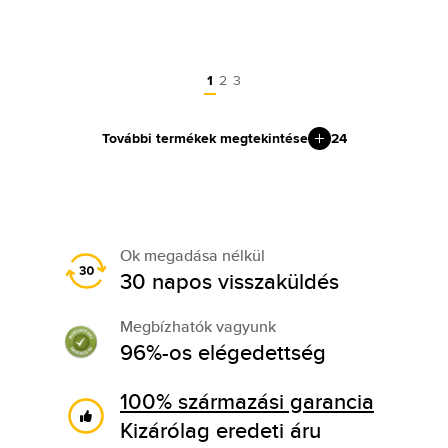
1
2
3
További termékek megtekintése
24
Ok megadása nélkül
30 napos visszaküldés
Megbízhatók vagyunk
96%-os elégedettség
100% származási garancia
Kizárólag eredeti áru