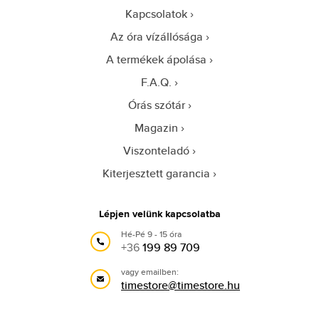
Kapcsolatok
Az óra vízállósága
A termékek ápolása
F.A.Q.
Órás szótár
Magazin
Viszonteladó
Kiterjesztett garancia
Lépjen velünk kapcsolatba
Hé-Pé 9 - 15 óra
+36
199 89 709
vagy emailben:
timestore@timestore.hu