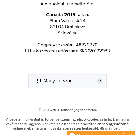
A weboldal üzemeltetője:
Canada 2015 s. r. o.
Stará Vajnorská 4
831 04 Bratislava
Szlovákia
Cégjegyzékszám: 48229270
EU-s közösségi adószám: SK2120122983
© 2005-2026 Minden jog fenntartva
A bevételi nyilvántartás törvénye szerint az eladó köteles számlát kiállítani a
vevő részére. Ugyanakkor köteles a beérkezett bevételt az adóügyintézőnél
online nyilvántartani, műszaki hiba esetén legkésőbb 48 órán belül.