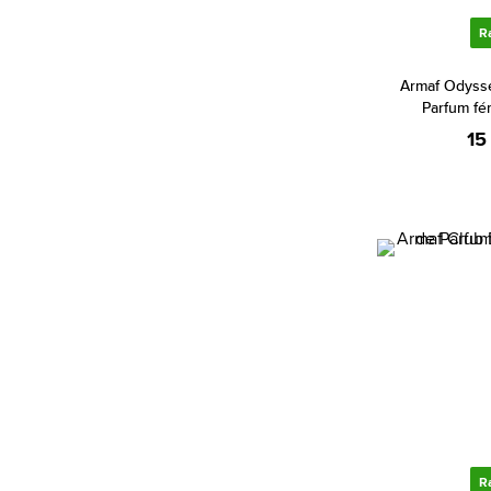
Bentley (22)
R
Betsey Johnson (1)
Armaf Odyss
Beyonce (4)
Parfum fé
Bijan (2)
15
Bill Blass (4)
Biotherm (3)
Blumarine (1)
Bob Mackie (1)
Bond No. 9 (71)
Bottega Veneta (18)
Boucheron (32)
Bourjois (8)
Britney Spears (36)
Bruno Banani (82)
R