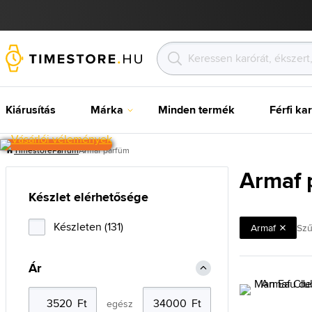
Kiárusítás
Márka
Minden termék
Férfi ka
Timestore
Parfüm
Armaf parfüm
Armaf 
Készlet elérhetősége
Készleten (131)
Armaf
Szű
Ár
egész