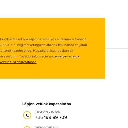
Az elküldéssel hozzájárul személyes adatainak a Canada
2015 s. r. o. cég marketingajánlatainak felkínálasa céljából
történő kezeléséhez. Hozzájárulását jogában áll
visszavonni. További információ a
személyes adatok
kezelési szabályzatában
.
Lépjen velünk kapcsolatba
Hé-Pé 9 - 15 óra
+36
199 89 709
vagy emailben: