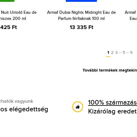
 Nuit Untold Eau de
Armaf Dubai Nights Midnight Eau de
Armaf 
niszex 200 ml
Parfum férfiaknak 100 ml
Eau
 425 Ft
13 335 Ft
…
…
1
2
3
5
9
További termékek megtekin
100% származási
zhatók vagyunk
os elégedettség
Kizárólag eredet