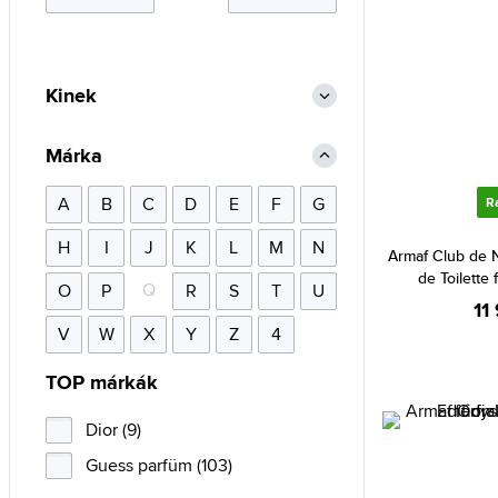
Kinek
Márka
A
B
C
D
E
F
G
R
H
I
J
K
L
M
N
Armaf Club de 
de Toilette 
Q
O
P
R
S
T
U
11
V
W
X
Y
Z
4
TOP márkák
Dior (9)
Guess parfüm (103)