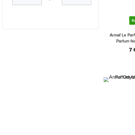
Aramis (4)
Ariana Grande (29)
R
Aristocrazy (5)
Armaf Le Par
Armaf (214)
Parfum fé
Armand Basi (17)
7 
Armani (Giorgio Armani) (191)
Atkinsons (31)
Avril Lavigne (3)
Azzaro (69)
Baldessarini (30)
Balenciaga (1)
Banana Republic (51)
Bebe (6)
Benetton (39)