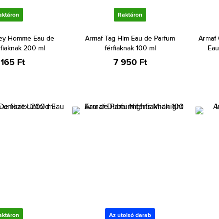
aktáron
Raktáron
ey Homme Eau de
Armaf Tag Him Eau de Parfum
Armaf 
rfiaknak 200 ml
férfiaknak 100 ml
Eau
 165 Ft
7 950 Ft
aktáron
Az utolsó darab