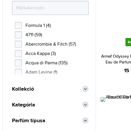
Formula 1 (4)
4711 (59)
R
Abercrombie & Fitch (57)
Acca Kappa (3)
Armaf Odyssey 
Eau de Parfum
Acqua di Parma (135)
15
Adam Levine (1)
Adidas (133)
Kollekció
Adolfo Dominguez (42)
Afnan (86)
Kategória
Agent Provocateur (9)
Aigner (40)
Parfüm típusa
Ajmal (105)