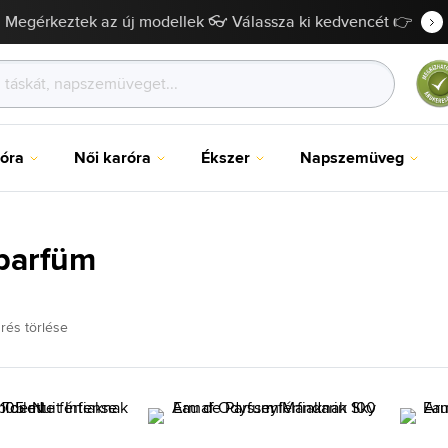
Megérkeztek az új modellek 👓 Válassza ki kedvencét 👉
róra
Női karóra
Ékszer
Napszemüveg
parfüm
rés törlése