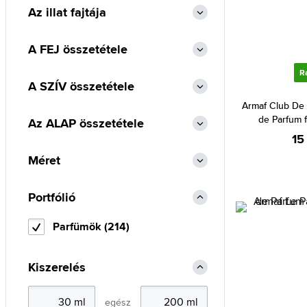
Az illat fajtája
Al Haramain (207)
Alexander McQueen (1)
A FEJ összetétele
Alexandre.J (24)
R
Alfred Sung (8)
A SZÍV összetétele
Alyssa Ashley (85)
Armaf Club De 
de Parfum f
Az ALAP összetétele
Amouage (86)
15
Angel Schlesser (26)
Méret
Animale (1)
Anna Sui (18)
Portfólió
Annayake (9)
Parfümök (214)
Annick Goutal (50)
Antonio Banderas (65)
Kiszerelés
Antonio Puig (8)
Aquolina (18)
egész