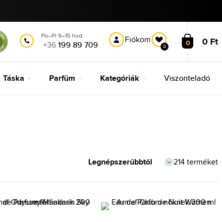
Po–Pi 9–15 hod.
Fiókom
0 Ft
0
+36
199 89 709
0
Táska
Parfüm
Kategóriák
Viszonteladó
214 terméket