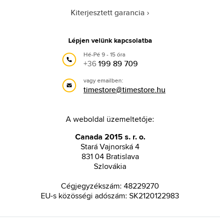
Kiterjesztett garancia
Lépjen velünk kapcsolatba
Hé-Pé 9 - 15 óra
+36
199 89 709
vagy emailben:
timestore@timestore.hu
A weboldal üzemeltetője:
Canada 2015 s. r. o.
Stará Vajnorská 4
831 04 Bratislava
Szlovákia
Cégjegyzékszám: 48229270
EU-s közösségi adószám: SK2120122983