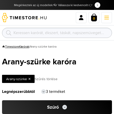
Megérkeztek az új modellek 👓 Válassza ki kedvencét 👉
0
Timestore
Karórak
Arany-szürke karóra
Arany-szürke karóra
Arany-szürke
Szűrés törlése
3 terméket
Szűrő