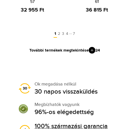
57
61
32 955 Ft
36 815 Ft
…
1
2
3
4
7
További termékek megtekintése
24
Ok megadása nélkül
30 napos visszaküldés
Megbízhatók vagyunk
96%-os elégedettség
100% származási garancia