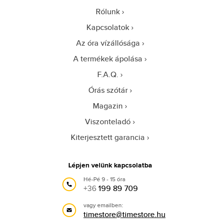
Rólunk
Kapcsolatok
Az óra vízállósága
A termékek ápolása
F.A.Q.
Órás szótár
Magazin
Viszonteladó
Kiterjesztett garancia
Lépjen velünk kapcsolatba
Hé-Pé 9 - 15 óra
+36
199 89 709
vagy emailben:
timestore@timestore.hu