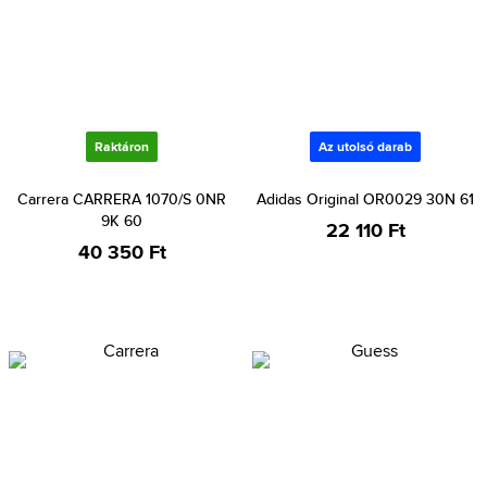
Raktáron
Az utolsó darab
Carrera CARRERA 1070/S 0NR
Adidas Original OR0029 30N 61
9K 60
22 110 Ft
40 350 Ft