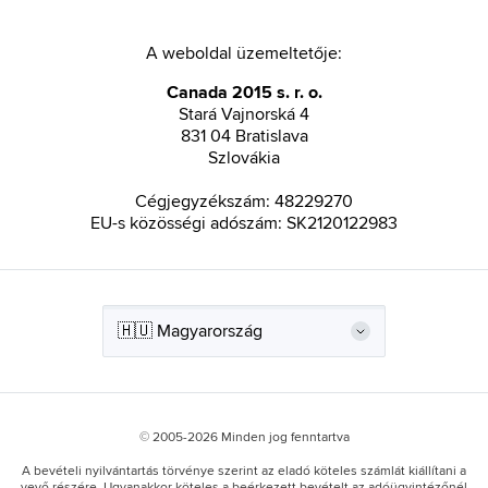
A weboldal üzemeltetője:
Canada 2015 s. r. o.
Stará Vajnorská 4
831 04 Bratislava
Szlovákia
Cégjegyzékszám: 48229270
EU-s közösségi adószám: SK2120122983
© 2005-2026 Minden jog fenntartva
A bevételi nyilvántartás törvénye szerint az eladó köteles számlát kiállítani a
vevő részére. Ugyanakkor köteles a beérkezett bevételt az adóügyintézőnél