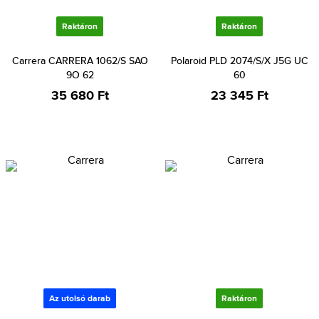
Raktáron
Raktáron
Carrera CARRERA 1062/S SAO
Polaroid PLD 2074/S/X J5G UC
9O 62
60
35 680 Ft
23 345 Ft
Az utolsó darab
Raktáron