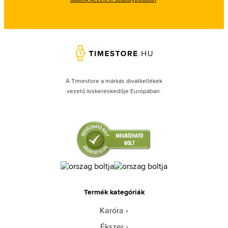
A Timestore a márkás divatkellékek
vezető kiskereskedője Európában.
Termék kategóriák
Karóra
Ékszer