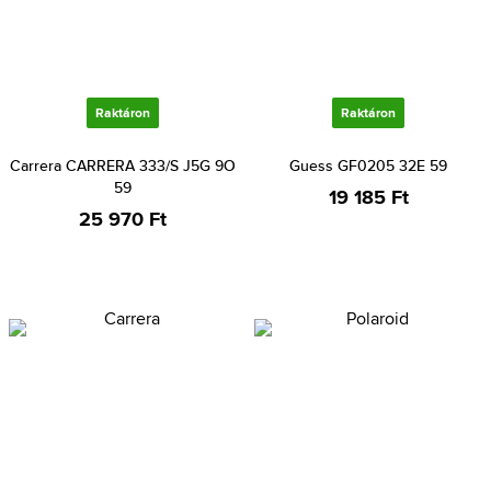
Raktáron
Raktáron
Carrera CARRERA 333/S J5G 9O
Guess GF0205 32E 59
59
19 185 Ft
25 970 Ft