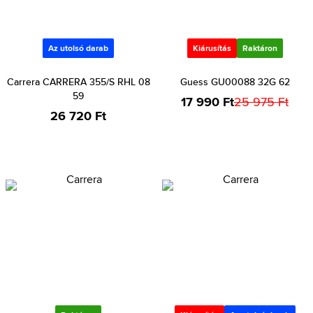
Az utolsó darab
Kiárusítás
Raktáron
Carrera CARRERA 355/S RHL 08
Guess GU00088 32G 62
59
17 990 Ft
25 975 Ft
26 720 Ft