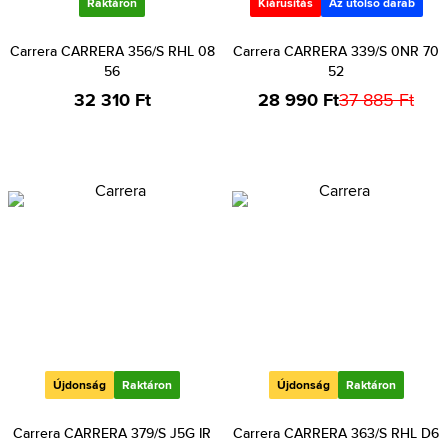
Raktáron
Kiárusítás
Az utolsó darab
Carrera CARRERA 356/S RHL 08
Carrera CARRERA 339/S 0NR 70
56
52
32 310 Ft
28 990 Ft
37 885 Ft
Újdonság
Raktáron
Újdonság
Raktáron
Carrera CARRERA 379/S J5G IR
Carrera CARRERA 363/S RHL D6