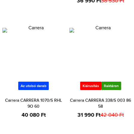
36 990 Ft
38 530 Ft
Az utolsó darab
Kiárusítás
Raktáron
Carrera CARRERA 1070/S RHL
Carrera CARRERA 338/S 003 86
9O 60
58
40 080 Ft
31 990 Ft
42 040 Ft