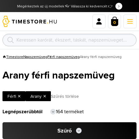
Megérkeztek az új modellek 👓 Válassza ki kedvencét 👉
0
Timestore
Napszemüveg
Férfi napszemüveg
Arany férfi napszemüveg
Arany férfi napszemüveg
Férfi
Arany
Szűrés törlése
164 terméket
Szűrő