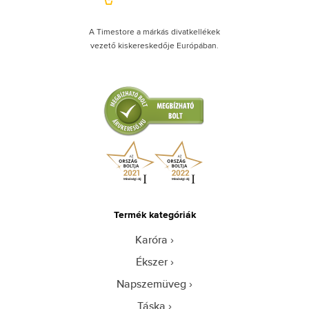
A Timestore a márkás divatkellékek
vezető kiskereskedője Európában.
Termék kategóriák
Karóra
Ékszer
Napszemüveg
Táska