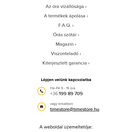
Az óra vízállósága
A termékek ápolása
F.A.Q.
Órás szótár
Magazin
Viszonteladó
Kiterjesztett garancia
Lépjen velünk kapcsolatba
Hé-Pé 9 - 15 óra
+36
199 89 709
vagy emailben:
timestore@timestore.hu
A weboldal üzemeltetője: