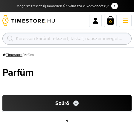
Megérkeztek az új modellek 👓 Válassza ki kedvencét 👉
0
Timestore
Parfüm
Parfüm
Szűrő
1