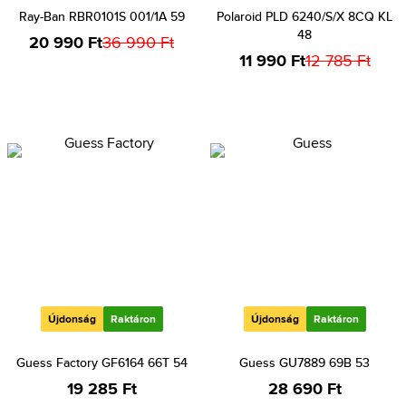
Ray-Ban RBR0101S 001/1A 59
Polaroid PLD 6240/S/X 8CQ KL
48
20 990 Ft
36 990 Ft
11 990 Ft
12 785 Ft
Újdonság
Raktáron
Újdonság
Raktáron
Guess Factory GF6164 66T 54
Guess GU7889 69B 53
19 285 Ft
28 690 Ft