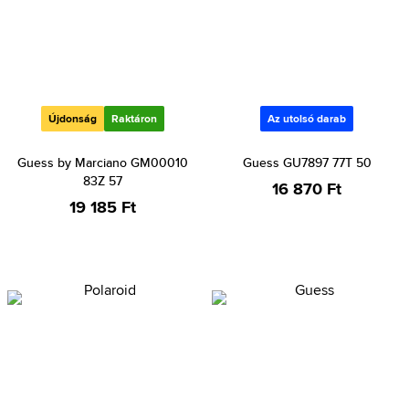
Újdonság
Raktáron
Az utolsó darab
Guess by Marciano GM00010
Guess GU7897 77T 50
83Z 57
16 870 Ft
19 185 Ft