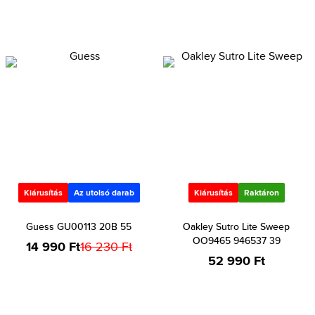
Kiárusítás
Az utolsó darab
Kiárusítás
Raktáron
Guess GU00113 20B 55
Oakley Sutro Lite Sweep
OO9465 946537 39
14 990 Ft
16 230 Ft
52 990 Ft