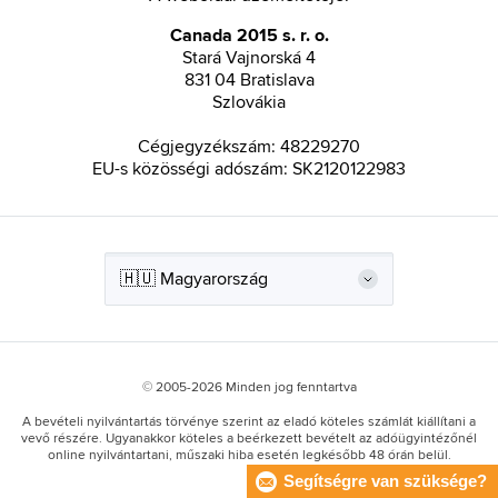
Canada 2015 s. r. o.
Stará Vajnorská 4
831 04 Bratislava
Szlovákia
Cégjegyzékszám: 48229270
EU-s közösségi adószám: SK2120122983
© 2005-2026 Minden jog fenntartva
A bevételi nyilvántartás törvénye szerint az eladó köteles számlát kiállítani a
vevő részére. Ugyanakkor köteles a beérkezett bevételt az adóügyintézőnél
online nyilvántartani, műszaki hiba esetén legkésőbb 48 órán belül.
Segítségre van szüksége?