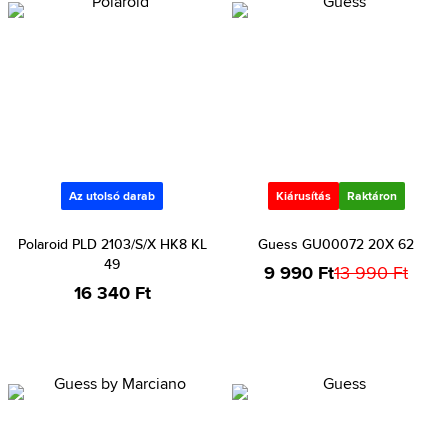
Az utolsó darab
Kiárusítás
Raktáron
Polaroid PLD 2103/S/X HK8 KL
Guess GU00072 20X 62
49
9 990 Ft
13 990 Ft
16 340 Ft