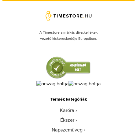
A Timestore a márkás divatkellékek
vezető kiskereskedője Európában.
Termék kategóriák
Karóra
Ékszer
Napszemüveg