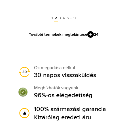
…
1
2
3
4
5
9
További termékek megtekintése
24
Ok megadása nélkül
30 napos visszaküldés
Megbízhatók vagyunk
96%-os elégedettség
100% származási garancia
Kizárólag eredeti áru