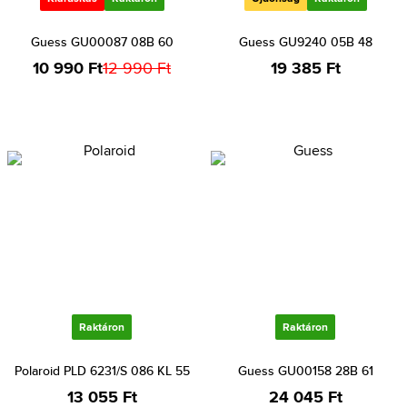
Guess GU00087 08B 60
Guess GU9240 05B 48
10 990 Ft
12 990 Ft
19 385 Ft
Raktáron
Raktáron
Polaroid PLD 6231/S 086 KL 55
Guess GU00158 28B 61
13 055 Ft
24 045 Ft