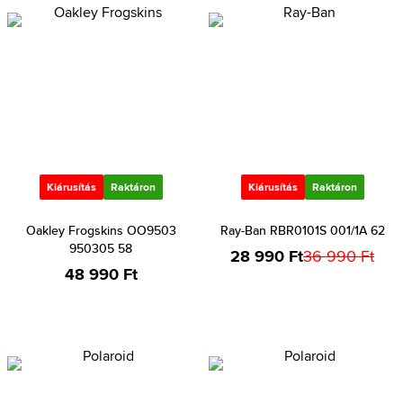
Kiárusítás
Raktáron
Kiárusítás
Raktáron
Oakley Frogskins OO9503
Ray-Ban RBR0101S 001/1A 62
950305 58
28 990 Ft
36 990 Ft
48 990 Ft