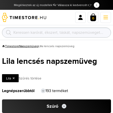
Megérkeztek az új modellek 👓 Válassza ki kedvencét 👉
0
Timestore
Napszemüveg
Lila lencsés napszemüveg
Lila lencsés napszemüveg
Lila
Szűrés törlése
193 terméket
Szűrő