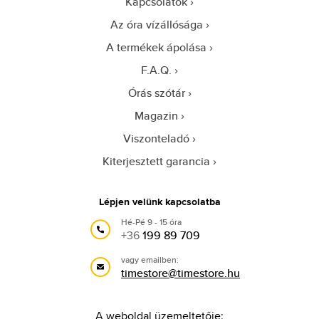
Kapcsolatok
Az óra vízállósága
A termékek ápolása
F.A.Q.
Órás szótár
Magazin
Viszonteladó
Kiterjesztett garancia
Lépjen velünk kapcsolatba
Hé-Pé 9 - 15 óra
+36
199 89 709
vagy emailben:
timestore@timestore.hu
A weboldal üzemeltetője: