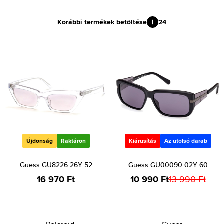
Korábbi termékek betöltése
24
Újdonság
Raktáron
Kiárusítás
Az utolsó darab
Guess GU8226 26Y 52
Guess GU00090 02Y 60
16 970 Ft
10 990 Ft
13 990 Ft