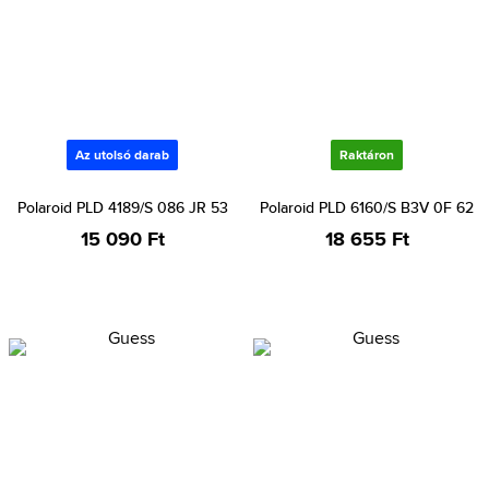
Az utolsó darab
Raktáron
Polaroid PLD 4189/S 086 JR 53
Polaroid PLD 6160/S B3V 0F 62
15 090 Ft
18 655 Ft