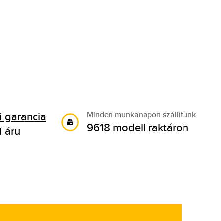
 garancia
Minden munkanapon szállítunk
9618 modell raktáron
i áru