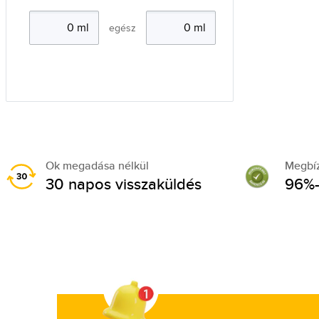
egész
Ok megadása nélkül
Megbí
30 napos visszaküldés
96%-