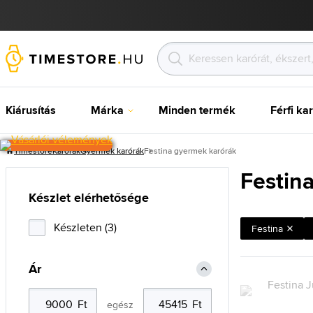
Kiárusítás
Márka
Minden termék
Férfi ka
Timestore
Karórak
Gyermek karórák
Festina gyermek karórák
Festin
Készlet elérhetősége
Készleten (3)
Festina
Ár
egész