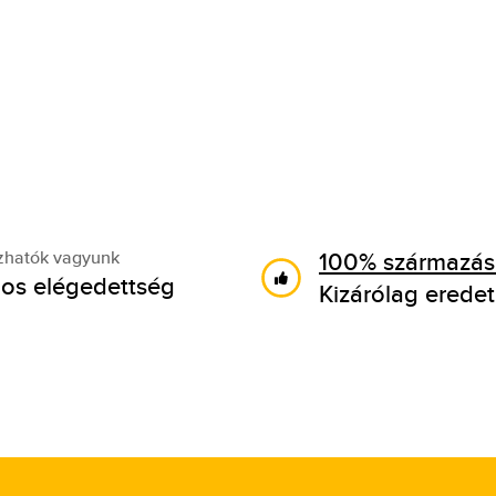
100% származási
zhatók vagyunk
os elégedettség
Kizárólag eredet