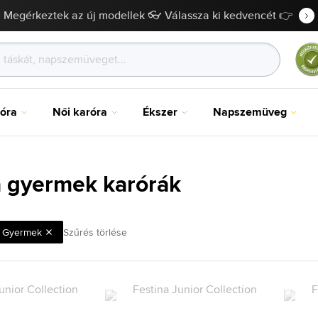
Megérkeztek az új modellek 👓 Válassza ki kedvencét 👉
róra
Női karóra
Ékszer
Napszemüveg
a gyermek karórák
Gyermek
Szűrés törlése