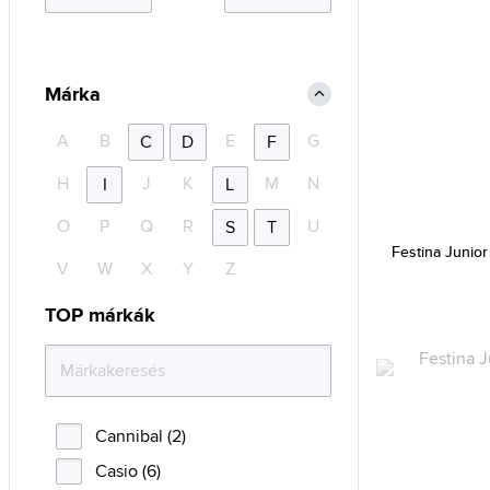
Márka
A
B
E
G
C
D
F
H
J
K
M
N
I
L
O
P
Q
R
U
S
T
Festina Junior
V
W
X
Y
Z
TOP márkák
Cannibal (2)
Casio (6)