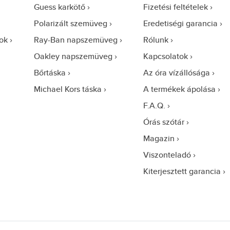
Guess karkötő
Fizetési feltételek
Polarizált szemüveg
Eredetiségi garancia
ok
Ray-Ban napszemüveg
Rólunk
Oakley napszemüveg
Kapcsolatok
Bőrtáska
Az óra vízállósága
Michael Kors táska
A termékek ápolása
F.A.Q.
Órás szótár
Magazin
Viszonteladó
Kiterjesztett garancia