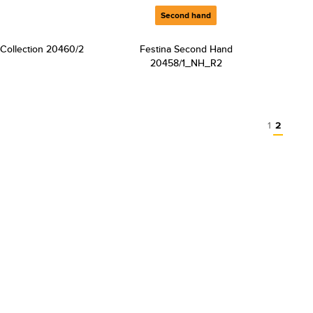
Second hand
 Collection 20460/2
Festina Second Hand
20458/1_NH_R2
1
2