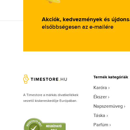
Akciók, kedvezmények és újdon
elsőbbségesen az e-mailére
Termék kategóriák
Karóra
A Timestore a márkás divatkellékek
Ékszer
vezető kiskereskedője Európában.
Napszemüveg
Táska
Parfüm