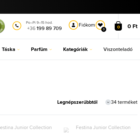
Po–Pi 9–15 hod.
Fiókom
0 Ft
0
+36
199 89 709
0
Táska
Parfüm
Kategóriák
Viszonteladó
34 terméket