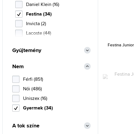
Daniel Klein (16)
Festina (34)
Invicta (2)
Lacoste (44)
Lorus (35)
Festina Junior
Gyűjtemény
S.Oliver (2)
Timex (11)
Nem
Tommy Hilfiger (38)
Férfi (851)
Női (486)
Uniszex (16)
Gyermek (34)
A tok színe