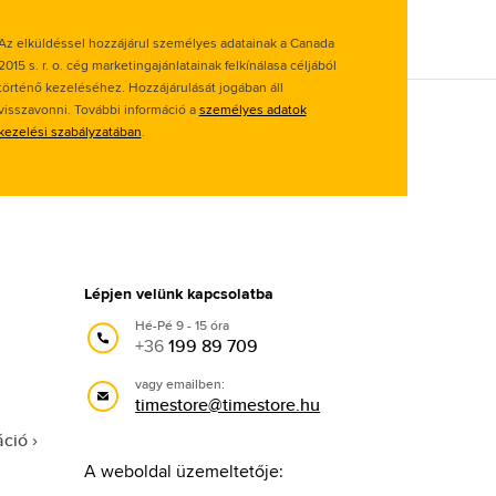
Az elküldéssel hozzájárul személyes adatainak a Canada
2015 s. r. o. cég marketingajánlatainak felkínálasa céljából
történő kezeléséhez. Hozzájárulását jogában áll
visszavonni. További információ a
személyes adatok
kezelési szabályzatában
.
Lépjen velünk kapcsolatba
Hé-Pé 9 - 15 óra
+36
199 89 709
vagy emailben:
timestore@timestore.hu
áció
A weboldal üzemeltetője: