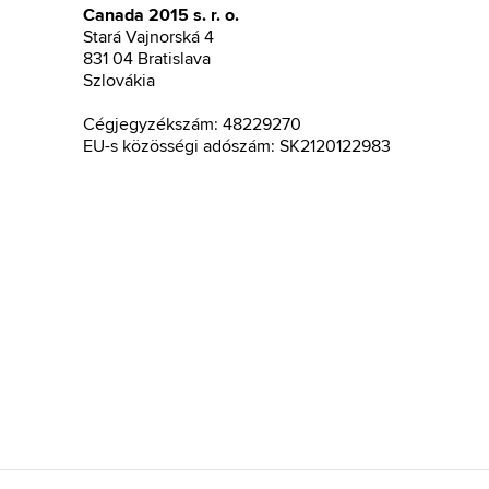
Canada 2015 s. r. o.
Stará Vajnorská 4
831 04 Bratislava
Szlovákia
Cégjegyzékszám: 48229270
EU-s közösségi adószám: SK2120122983