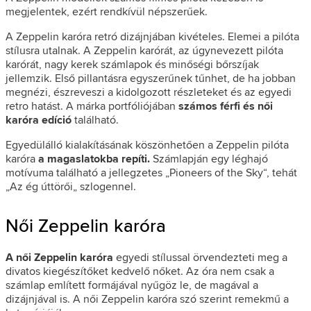
megjelentek, ezért rendkívül népszerűek.
A Zeppelin karóra retró dizájnjában kivételes. Elemei a pilóta
stílusra utalnak. A Zeppelin karórát, az úgynevezett pilóta
karórát, nagy kerek számlapok és minőségi bőrszíjak
jellemzik. Első pillantásra egyszerűnek tűnhet, de ha jobban
megnézi, észreveszi a kidolgozott részleteket és az egyedi
retro hatást. A márka portfóliójában
számos férfi és női
karóra edíció
található.
Egyedülálló kialakításának köszönhetően a Zeppelin pilóta
karóra
a magaslatokba repíti.
Számlapján egy léghajó
motívuma található a jellegzetes „Pioneers of the Sky“, tehát
„Az ég úttörői„ szlogennel.
Női Zeppelin karóra
A női Zeppelin karóra
egyedi stílussal örvendezteti meg a
divatos kiegészítőket kedvelő nőket. Az óra nem csak a
számlap említett formájával nyűgöz le, de magával a
dizájnjával is. A női Zeppelin karóra szó szerint remekmű a