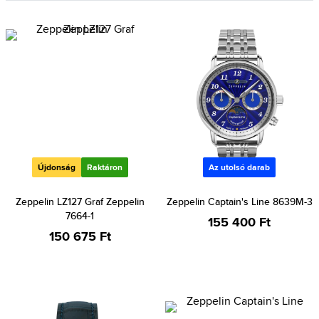
Újdonság
Raktáron
Az utolsó darab
Zeppelin LZ127 Graf Zeppelin
Zeppelin Captain's Line 8639M-3
7664-1
155 400 Ft
150 675 Ft