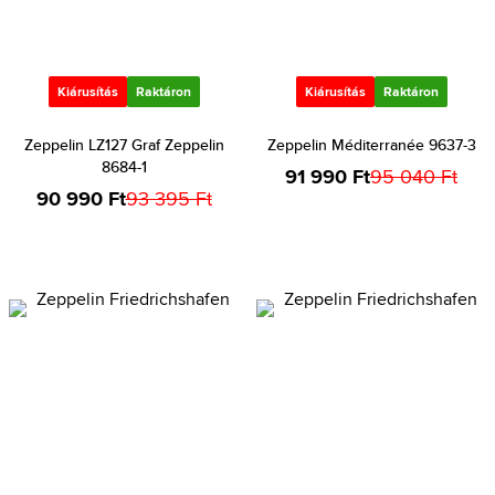
Kiárusítás
Raktáron
Kiárusítás
Raktáron
Zeppelin LZ127 Graf Zeppelin
Zeppelin Méditerranée 9637-3
8684-1
91 990 Ft
95 040 Ft
90 990 Ft
93 395 Ft