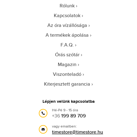
Rólunk
Kapcsolatok
Az óra vízállósága
A termékek ápolása
F.A.Q.
Órás szótár
Magazin
Viszonteladó
Kiterjesztett garancia
Lépjen velünk kapcsolatba
Hé-Pé 9 - 15 óra
+36
199 89 709
vagy emailben:
timestore@timestore.hu