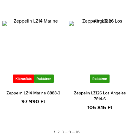
Kiárusítás
Raktáron
Raktáron
Zeppelin LZ14 Marine 8888-3
Zeppelin LZ126 Los Angeles
7614-6
97 990 Ft
105 815 Ft
…
…
1
2
3
9
16