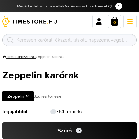
Megérkeztek az új modellek 👓 Válassza ki kedvencét 👉
0
Timestore
Karórak
Zeppelin karórak
Zeppelin karórak
Zeppelin
Szűrés törlése
364 terméket
Szűrő