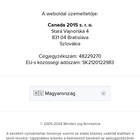
A weboldal üzemeltetője:
Canada 2015 s. r. o.
Stará Vajnorská 4
831 04 Bratislava
Szlovákia
Cégjegyzékszám: 48229270
EU-s közösségi adószám: SK2120122983
© 2005-2026 Minden jog fenntartva
A bevételi nyilvántartás törvénye szerint az eladó köteles számlát kiállítani a
vevő részére. Ugyanakkor köteles a beérkezett bevételt az adóügyintézőnél