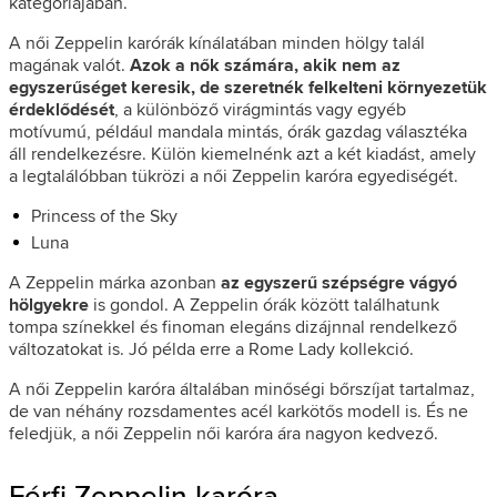
kategóriájában.
A női Zeppelin karórák kínálatában minden hölgy talál
magának valót.
Azok a nők számára, akik nem az
egyszerűséget keresik, de szeretnék felkelteni környezetük
érdeklődését
, a különböző virágmintás vagy egyéb
motívumú, például mandala mintás, órák gazdag választéka
áll rendelkezésre. Külön kiemelnénk azt a két kiadást, amely
a legtalálóbban tükrözi a női Zeppelin karóra egyediségét.
Princess of the Sky
Luna
A Zeppelin márka azonban
az egyszerű szépségre vágyó
hölgyekre
is gondol. A Zeppelin órák között találhatunk
tompa színekkel és finoman elegáns dizájnnal rendelkező
változatokat is. Jó példa erre a Rome Lady kollekció.
A női Zeppelin karóra általában minőségi bőrszíjat tartalmaz,
de van néhány rozsdamentes acél karkötős modell is. És ne
feledjük, a női Zeppelin női karóra ára nagyon kedvező.
Férfi Zeppelin karóra