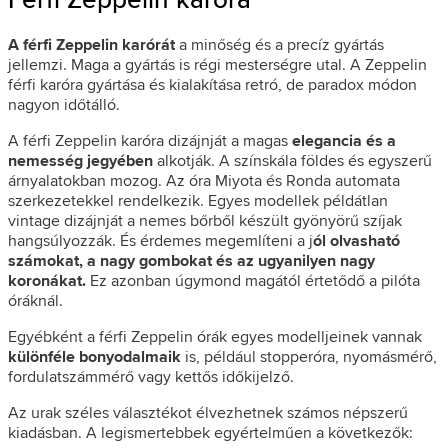
A férfi Zeppelin karórát
a minőség és a precíz gyártás
jellemzi. Maga a gyártás is régi mesterségre utal. A Zeppelin
férfi karóra gyártása és kialakítása retró, de paradox módon
nagyon időtálló.
A férfi Zeppelin karóra dizájnját a magas
elegancia és a
nemesség jegyében
alkotják. A színskála földes és egyszerű
árnyalatokban mozog. Az óra Miyota és Ronda automata
szerkezetekkel rendelkezik. Egyes modellek példátlan
vintage dizájnját a nemes bőrből készült gyönyörű szíjak
hangsúlyozzák. És érdemes megemlíteni a j
ól olvasható
számokat, a nagy gombokat és az ugyanilyen nagy
koronákat.
Ez azonban úgymond magától értetődő a pilóta
óráknál.
Egyébként a férfi Zeppelin órák egyes modelljeinek vannak
különféle bonyodalmaik
is, például stopperóra, nyomásmérő,
fordulatszámmérő vagy kettős időkijelző.
Az urak széles választékot élvezhetnek számos népszerű
kiadásban. A legismertebbek egyértelműen a következők: