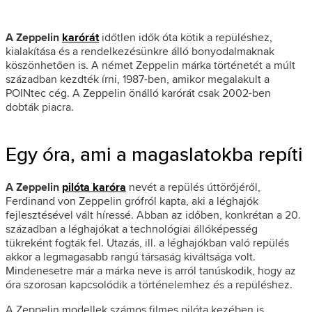
A Zeppelin
karórát
időtlen idők óta kötik a repüléshez,
kialakítása és a rendelkezésünkre álló bonyodalmaknak
köszönhetően is. A német Zeppelin márka történetét a múlt
században kezdték írni, 1987-ben, amikor megalakult a
POINtec cég. A Zeppelin önálló karórát csak 2002-ben
dobták piacra.
Egy óra, ami a magaslatokba repíti
A Zeppelin
pilóta karóra
nevét a repülés úttörőjéről,
Ferdinand von Zeppelin grófról kapta, aki a léghajók
fejlesztésével vált híressé. Abban az időben, konkrétan a 20.
században a léghajókat a technológiai állóképesség
tükreként fogták fel. Utazás, ill. a léghajókban való repülés
akkor a legmagasabb rangú társaság kiváltsága volt.
Mindenesetre már a márka neve is arról tanúskodik, hogy az
óra szorosan kapcsolódik a történelemhez és a repüléshez.
A Zeppelin modellek számos filmes pilóta kezében is