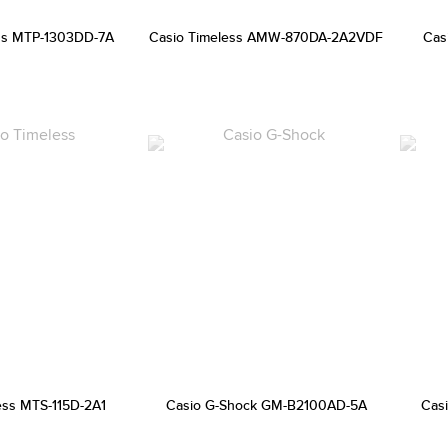
ss MTP-1303DD-7A
Casio Timeless AMW-870DA-2A2VDF
Cas
ess MTS-115D-2A1
Casio G-Shock GM-B2100AD-5A
Cas