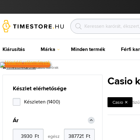
Kiárusítás
Márka
Minden termék
Férfi ka
Timestore
Karórak
Casio karórak
Casio 
Készlet elérhetősége
Készleten (1400)
Casio
Szű
Ár
egész