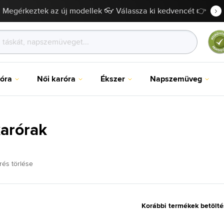
Megérkeztek az új modellek 👓 Válassza ki kedvencét 👉
róra
Női karóra
Ékszer
Napszemüveg
karórak
rés törlése
Korábbi termékek betölt