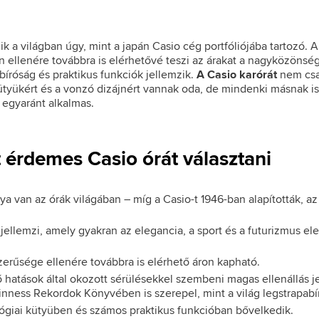
k a világban úgy, mint a japán Casio cég portfóliójába tartozó
jn ellenére továbbra is elérhetővé teszi az árakat a nagyközönsé
bíróság és praktikus funkciók jellemzik.
A Casio karórát
nem csa
ütyükért és a vonzó dizájnért vannak oda, de mindenki másnak is
 egyaránt alkalmas.
t érdemes Casio órát választani
van az órák világában – míg a Casio-t 1946-ban alapították, az 
jellemzi, amely gyakran az elegancia, a sport és a futurizmus e
erűsége ellenére továbbra is elérhető áron kapható.
 hatások által okozott sérülésekkel szembeni magas ellenállás je
inness Rekordok Könyvében is szerepel, mint a világ legstrapabí
giai kütyüben és számos praktikus funkcióban bővelkedik.