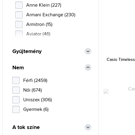
Anne Klein (227)
Armani Exchange (230)
Armitron (15)
Aviator (46)
Bauhaus (36)
Gyűjtemény
Bentime (1)
Casio Timele
Bering (270)
Nem
Boccia Titanium (442)
Férfi (2459)
Breil (1)
Női (674)
Bulova (134)
Uniszex (306)
Burberry (3)
Gyermek (6)
Calvin Klein (239)
Cannibal (2)
A tok színe
Carlo Cantinaro (2)