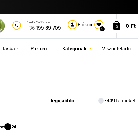
Po–Pi 9–15 hod.
Fiókom
0 Ft
0
+36
199 89 709
0
Táska
Parfüm
Kategóriák
Viszonteladó
3449 terméket
ése
24