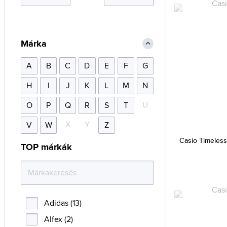
Márka
A
B
C
D
E
F
G
H
I
J
K
L
M
N
U
O
P
Q
R
S
T
X
Y
V
W
Z
Casio Timeles
TOP márkák
Adidas (13)
Alfex (2)