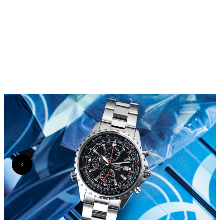
Lumir (114)
Marc by Marc Jacobs (2)
Marc Jacobs (15)
Marc Malone (96)
Maserati (203)
Michael Kors (1128)
MVMT (189)
Nautica (145)
Nine West (134)
Nixon (1)
Olivia Burton (88)
Orient (763)
Paul Hewitt (65)
Paul McNeal (63)