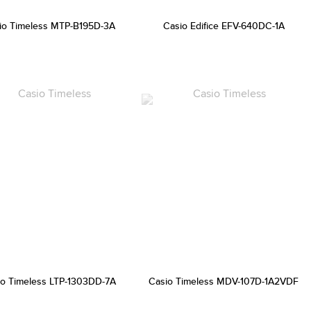
io Timeless MTP-B195D-3A
Casio Edifice EFV-640DC-1A
io Timeless LTP-1303DD-7A
Casio Timeless MDV-107D-1A2VDF