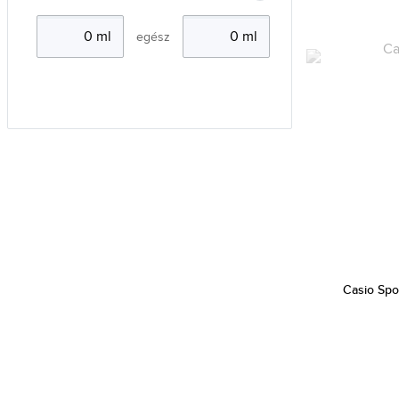
Invicta (1986)
egész
Iron Annie (81)
Iwood Real Wood (3)
Jacques Lemans (132)
JP Gatsby (2)
Junkers (4)
Just Cavalli (47)
JVD (1)
Kappa (17)
Lacoste (417)
Casio Spo
Lars Larsen (1)
Lee Cooper (20)
Lorus (536)
Luminox (214)