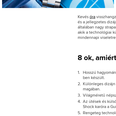
Philip Watch (5)
Philipp Plein (16)
Kevés
óra
visszhangzi
Pierre Cardin (38)
és a jellegzetes dizá
általában nagy strapa
Police (404)
akik a technológiai k
mindennapi viseletre
Prim (4)
Pulsar (167)
Q&Q (18)
8 ok, amiér
Roccobarocco (80)
Roneberg (10)
Hosszú hagyománya 
ben készült.
Rosefield (206)
Különleges dizájn 
S.Oliver (91)
magában.
Világméretű népsz
Scuderia Ferrari (24)
Az ütések és külső
Seiko (1125)
Shock karóra a Gu
Seiko 5 (1)
Rengeteg technoló