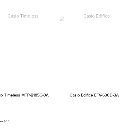
io Timeless MTP-B185G-9A
Casio Edifice EFV-630D-3A
…
144