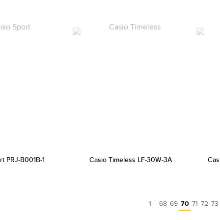
rt PRJ-B001B-1
Casio Timeless LF-30W-3A
Cas
…
1
68
69
70
71
72
73