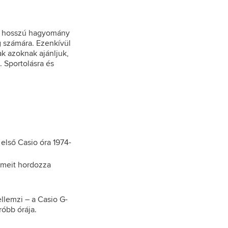
. A hosszú hagyomány
g számára. Ezenkívül
k azoknak ajánljuk,
. Sportolásra és
első Casio óra 1974-
lemeit hordozza
llemzi – a Casio G-
róbb órája.