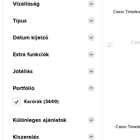
Vízállóság
Emporio Armani (467)
Casio Timele
Esprit (340)
Típus
Festina (1387)
Fossil (901)
Dátum kijelző
Frederic Graff (155)
Extra funkciók
Furla (10)
Gant (253)
Jótállás
Guess (1824)
Guess Collection (2)
Portfólió
Hamilton (26)
Karórák (3449)
Heinrichssohn (9)
Hugo Boss (656)
Különleges ajánlatok
Ice-watch (1)
Casio Timel
Ingersoll (27)
Kiszerelés